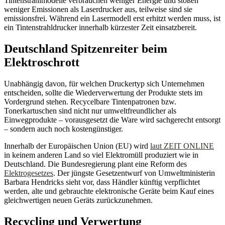
Tintenstrahlmodelle verbrauchen weniger Energie und stoßen
weniger Emissionen als Laserdrucker aus, teilweise sind sie
emissionsfrei. Während ein Lasermodell erst erhitzt werden muss, ist
ein Tintenstrahldrucker innerhalb kürzester Zeit einsatzbereit.
Deutschland Spitzenreiter beim
Elektroschrott
Unabhängig davon, für welchen Druckertyp sich Unternehmen
entscheiden, sollte die Wiederverwertung der Produkte stets im
Vordergrund stehen. Recycelbare Tintenpatronen bzw.
Tonerkartuschen sind nicht nur umweltfreundlicher als
Einwegprodukte – vorausgesetzt die Ware wird sachgerecht entsorgt
– sondern auch noch kostengünstiger.
Innerhalb der Europäischen Union (EU) wird
laut ZEIT ONLINE
in keinem anderen Land so viel Elektromüll produziert wie in
Deutschland. Die Bundesregierung plant eine Reform des
Elektrogesetzes
. Der jüngste Gesetzentwurf von Umweltministerin
Barbara Hendricks sieht vor, dass Händler künftig verpflichtet
werden, alte und gebrauchte elektronische Geräte beim Kauf eines
gleichwertigen neuen Geräts zurückzunehmen.
Recycling und Verwertung