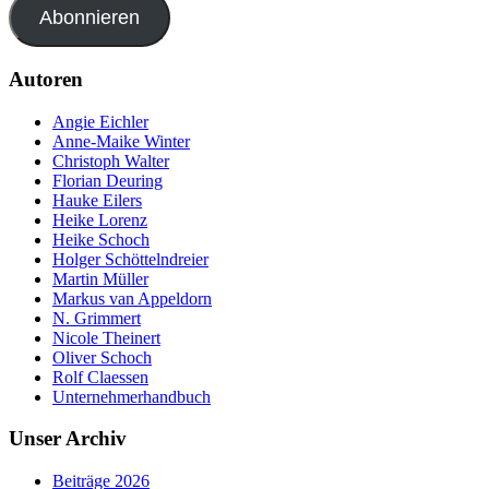
Abonnieren
Autoren
Angie Eichler
Anne-Maike Winter
Christoph Walter
Florian Deuring
Hauke Eilers
Heike Lorenz
Heike Schoch
Holger Schöttelndreier
Martin Müller
Markus van Appeldorn
N. Grimmert
Nicole Theinert
Oliver Schoch
Rolf Claessen
Unternehmerhandbuch
Unser Archiv
Beiträge 2026