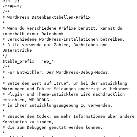
ein' );
/**#@-*/
/**
* WordPress Datenbanktabellen-Präfix
*
* Wenn du verschiedene Präfixe benutzt, kannst du
innerhalb einer Datenbank
* verschiedene WordPress-Installationen betreiben.
* Bitte verwende nur Zahlen, Buchstaben und
Unterstriche!
*/
$table_prefix = '
wp
_';
/**
* Für Entwickler: Der WordPress-Debug-Modus.
*
* Setze den Wert auf „true“, um bei der Entwicklung
Warnungen und Fehler-Meldungen angezeigt zu bekommen.
* Plugin- und Theme-Entwicklern wird nachdrücklich
empfohlen, WP_DEBUG
* in ihrer Entwicklungsumgebung zu verwenden.
*
* Besuche den Codex, um mehr Informationen über andere
Konstanten zu finden,
* die zum Debuggen genutzt werden können.
*