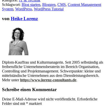
Kategorie:
IT & Technik
Schlagwort:
Blog starten
,
Bloggen
,
CMS
,
Content Management
System
,
WordPress
,
WordPress Tutorial
von
Heike Lorenz
Diplom-Kauffrau und Kulturmanagerin. Seit 2005 selbständig als
freiberufliche Unternehmensberaterin im Bereich Organisation,
Controlling und Projektmanagement. Schwerpunkte: kleine und
mittelständische Unternehmen aus dem Dienstleistungsbereich.
Mehr unter
https://www.lorenz-consultants.de
.
Schreibe einen Kommentar
Deine E-Mail-Adresse wird nicht veröffentlicht.
Erforderliche
Felder sind mit
*
markiert