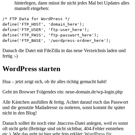
hinterlegen, dann müsst ihr nicht jedes Mal bei Updates alles
manuell eingeben:
/* FTP Data for WordPress */
define('FTP_HOST', 'domain_here');
define('FTP_USER', 'ftp-user_here');
define('FTP_PASS', 'ftp-passwort_here');
define('FTP_BASE', '/wordpress-ordner_here');
Danach die Datei mit FileZilla in das neue Verzeichnis laden und
fertig :-)
WordPress starten
Hua – jetzt zeigt sich, ob ihr alles richtig gemacht habt!
Gebt im Browser Folgendes ein: neue-domain.de/wp-login.php
Alle Kästchen ausfüllen & fertig. Achtet darauf euch das Passwort
und die genutzte Mailadresse zu notieren, sonst kommt ihr später
nicht in den Blog!
Danach solltet ihr noch eine .htaccess-Datei anlegen, weil es sonst
oft nicht geht (Beiträge sind nicht sichtbar, 404-Fehler entstehen
etc.). Wie das geht ist hier sehr fein erklärt:
WordPress für