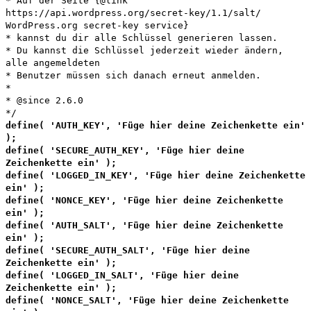
* Auf der Seite {@link
https://api.wordpress.org/secret-key/1.1/salt/
WordPress.org secret-key service}
* kannst du dir alle Schlüssel generieren lassen.
* Du kannst die Schlüssel jederzeit wieder ändern,
alle angemeldeten
* Benutzer müssen sich danach erneut anmelden.
*
* @since 2.6.0
*/
define( 'AUTH_KEY', 'Füge hier deine Zeichenkette ein'
);
define( 'SECURE_AUTH_KEY', 'Füge hier deine
Zeichenkette ein' );
define( 'LOGGED_IN_KEY', 'Füge hier deine Zeichenkette
ein' );
define( 'NONCE_KEY', 'Füge hier deine Zeichenkette
ein' );
define( 'AUTH_SALT', 'Füge hier deine Zeichenkette
ein' );
define( 'SECURE_AUTH_SALT', 'Füge hier deine
Zeichenkette ein' );
define( 'LOGGED_IN_SALT', 'Füge hier deine
Zeichenkette ein' );
define( 'NONCE_SALT', 'Füge hier deine Zeichenkette