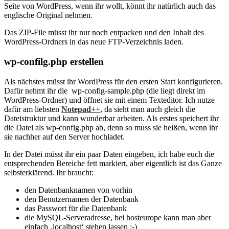
Seite von WordPress, wenn ihr wollt, könnt ihr natürlich auch das
englische Original nehmen.
Das ZIP-File müsst ihr nur noch entpacken und den Inhalt des
WordPress-Ordners in das neue FTP-Verzeichnis laden.
wp-confilg.php erstellen
Als nächstes müsst ihr WordPress für den ersten Start konfigurieren.
Dafür nehmt ihr die wp-config-sample.php (die liegt direkt im
WordPress-Ordner) und öffnet sie mit einem Texteditor. Ich nutze
dafür am liebsten
Notepad++
, da sieht man auch gleich die
Dateistruktur und kann wunderbar arbeiten. Als erstes speichert ihr
die Datei als wp-config.php ab, denn so muss sie heißen, wenn ihr
sie nachher auf den Server hochladet.
In der Datei müsst ihr ein paar Daten eingeben, ich habe euch die
entsprechenden Bereiche fett markiert, aber eigentlich ist das Ganze
selbsterklärend. Ihr braucht:
den Datenbanknamen von vorhin
den Benutzernamen der Datenbank
das Passwort für die Datenbank
die MySQL-Serveradresse, bei hosteurope kann man aber
einfach ‚localhost‘ stehen lassen :-)