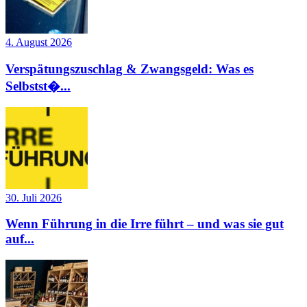
4. August 2026
Verspätungszuschlag & Zwangsgeld: Was es
Selbstst�...
30. Juli 2026
Wenn Führung in die Irre führt – und was sie gut
auf...