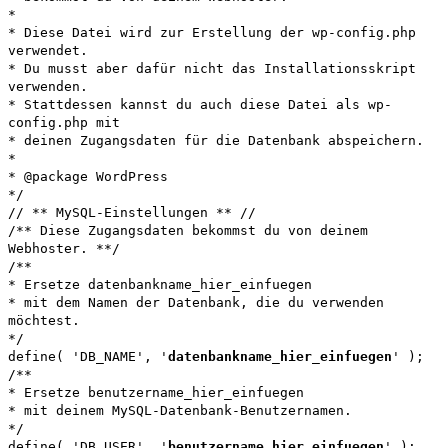
*
* Diese Datei wird zur Erstellung der wp-config.php
verwendet.
* Du musst aber dafür nicht das Installationsskript
verwenden.
* Stattdessen kannst du auch diese Datei als wp-
config.php mit
* deinen Zugangsdaten für die Datenbank abspeichern.
*
* @package WordPress
*/
// ** MySQL-Einstellungen ** //
/** Diese Zugangsdaten bekommst du von deinem
Webhoster. **/
/**
* Ersetze datenbankname_hier_einfuegen
* mit dem Namen der Datenbank, die du verwenden
möchtest.
*/
define( 'DB_NAME', '
datenbankname_hier_einfuegen
' );
/**
* Ersetze benutzername_hier_einfuegen
* mit deinem MySQL-Datenbank-Benutzernamen.
*/
define( 'DB_USER', '
benutzername_hier_einfuegen
' );