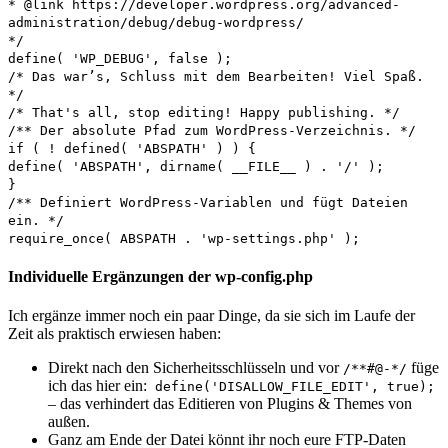
* @link https://developer.wordpress.org/advanced-
administration/debug/debug-wordpress/
*/
define( 'WP_DEBUG', false );
/* Das war’s, Schluss mit dem Bearbeiten! Viel Spaß.
*/
/* That's all, stop editing! Happy publishing. */
/** Der absolute Pfad zum WordPress-Verzeichnis. */
if ( ! defined( 'ABSPATH' ) ) {
define( 'ABSPATH', dirname( __FILE__ ) . '/' );
}
/** Definiert WordPress-Variablen und fügt Dateien
ein. */
require_once( ABSPATH . 'wp-settings.php' );
Individuelle Ergänzungen der wp-config.php
Ich ergänze immer noch ein paar Dinge, da sie sich im Laufe der
Zeit als praktisch erwiesen haben:
Direkt nach den Sicherheitsschlüsseln und vor
füge
/**#@-*/
ich das hier ein:
define('DISALLOW_FILE_EDIT', true);
– das verhindert das Editieren von Plugins & Themes von
außen.
Ganz am Ende der Datei könnt ihr noch eure FTP-Daten