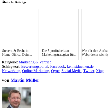
Ähnliche Beiträge
Steuern & Recht im
Die 5 profitabelsten
Was für den Aufba
Home-Office: Dein
Marketingstrategien für
Webpräsenz wichtig
Leitfaden für Remote-
Unternehmen
Kategorie:
Marketing & Vertrieb
Arbeit
Schlagwort:
Bewertungsportal
,
Facebook
,
kennstdueinen.de
,
Networking
,
Online Marketing
,
Qype
,
Social Media
,
Twitter
,
Xing
von
Martin Müller