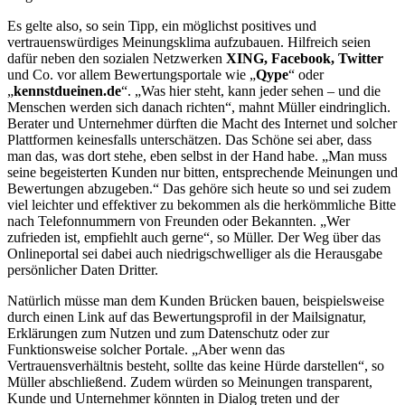
Es gelte also, so sein Tipp, ein möglichst positives und
vertrauenswürdiges Meinungsklima aufzubauen. Hilfreich seien
dafür neben den sozialen Netzwerken
XING, Facebook, Twitter
und Co. vor allem Bewertungsportale wie „
Qype
“ oder
„
kennstdueinen.de
“. „Was hier steht, kann jeder sehen – und die
Menschen werden sich danach richten“, mahnt Müller eindringlich.
Berater und Unternehmer dürften die Macht des Internet und solcher
Plattformen keinesfalls unterschätzen. Das Schöne sei aber, dass
man das, was dort stehe, eben selbst in der Hand habe. „Man muss
seine begeisterten Kunden nur bitten, entsprechende Meinungen und
Bewertungen abzugeben.“ Das gehöre sich heute so und sei zudem
viel leichter und effektiver zu bekommen als die herkömmliche Bitte
nach Telefonnummern von Freunden oder Bekannten. „Wer
zufrieden ist, empfiehlt auch gerne“, so Müller. Der Weg über das
Onlineportal sei dabei auch niedrigschwelliger als die Herausgabe
persönlicher Daten Dritter.
Natürlich müsse man dem Kunden Brücken bauen, beispielsweise
durch einen Link auf das Bewertungsprofil in der Mailsignatur,
Erklärungen zum Nutzen und zum Datenschutz oder zur
Funktionsweise solcher Portale. „Aber wenn das
Vertrauensverhältnis besteht, sollte das keine Hürde darstellen“, so
Müller abschließend. Zudem würden so Meinungen transparent,
Kunde und Unternehmer könnten in Dialog treten und der