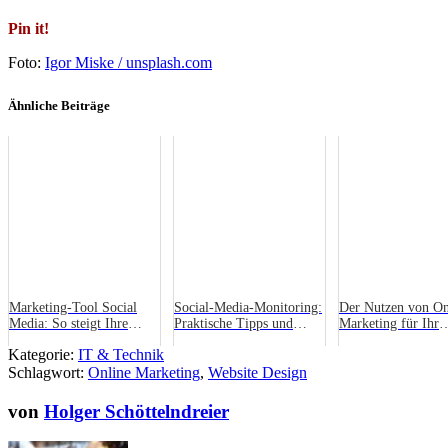
Pin it!
Foto:
Igor Miske / unsplash.com
Ähnliche Beiträge
Marketing-Tool Social
Social-Media-Monitoring:
Der Nutzen von On
Media: So steigt Ihre
Praktische Tipps und
Marketing für Ihr
Reichweite auf Instagram
häufige Fehler
Unternehmen
Kategorie:
IT & Technik
Schlagwort:
Online Marketing
,
Website Design
von
Holger Schöttelndreier