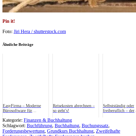
Pin it!
Foto:
Jiri Hera / shutterstock.com
Ähnliche Beiträge
EasyFirma – Moderne
Reisekosten abrechnen –
Selbstständig oder
Bürosoftware für
so geht’s!
freiberuflich – der
Unternehmen und
Überblick über die
Kategorie:
Finanzen & Buchhaltung
Selbstständige
Finanzen zählt
Schlagwort:
Buchführung
,
Buchhaltung
,
Buchungssatz
,
Forderungsbewertung
,
Grundkurs Buchhaltung
,
Zweifelhafte