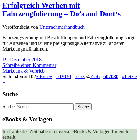
Erfolgreich Werben mit
Fahrzeugfolierung – Do’s and Dont‘s
Veröffentlicht von
Unternehmerhandbuch
Fahrzeugwerbung mit Beschriftungen und Fahrzeugfolierung sorgt
für Aufsehen und ist eine preisgünstige Alternative zu anderen
Marketingmaßnahmen.
19. Dezember 2018
Schreibe einen Kommentar
Marketing & Vertrieb
Seite 54 von 102
« Erste
«
...
10
20
30
...
52
53
54
55
56
...
60
70
80
...
»
Letzte
»
Suche
Suche
eBooks & Vorlagen
Im Laufe der Zeit habe ich diverse eBooks & Vorlagen für euch
erstellt: