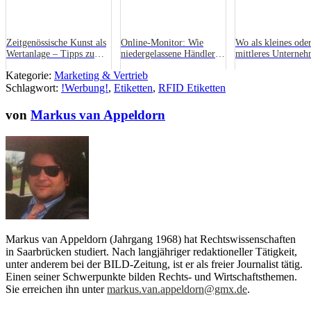
Zeitgenössische Kunst als
Online-Monitor: Wie
Wo als kleines ode
Wertanlage – Tipps zum
niedergelassene Händler
mittleres Unterneh
Einstieg
von der Online-Welle
Digitalisierung
Kategorie:
Marketing & Vertrieb
profitieren können
vorantreiben?
Schlagwort:
!Werbung!
,
Etiketten
,
RFID Etiketten
von
Markus van Appeldorn
Markus van Appeldorn (Jahrgang 1968) hat Rechtswissenschaften
in Saarbrücken studiert. Nach langjähriger redaktioneller Tätigkeit,
unter anderem bei der BILD-Zeitung, ist er als freier Journalist tätig.
Einen seiner Schwerpunkte bilden Rechts- und Wirtschaftsthemen.
Sie erreichen ihn unter
markus.van.appeldorn@gmx.de
.