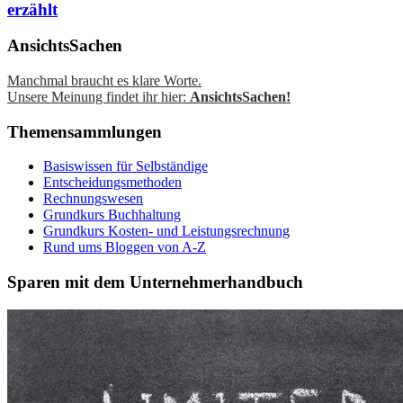
erzählt
AnsichtsSachen
Manchmal braucht es klare Worte.
Unsere Meinung findet ihr hier:
AnsichtsSachen!
Themensammlungen
Basiswissen für Selbständige
Entscheidungsmethoden
Rechnungswesen
Grundkurs Buchhaltung
Grundkurs Kosten- und Leistungsrechnung
Rund ums Bloggen von A-Z
Sparen mit dem Unternehmerhandbuch