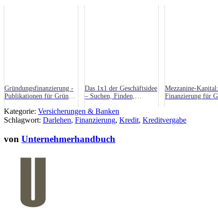
Gründungsfinanzierung -
Das 1x1 der Geschäftsidee
Mezzanine-Kapital
Publikationen für Gründer
– Suchen, Finden,
Finanzierung für 
vom BMWi
Gründen
Kategorie:
Versicherungen & Banken
Schlagwort:
Darlehen
,
Finanzierung
,
Kredit
,
Kreditvergabe
von
Unternehmerhandbuch