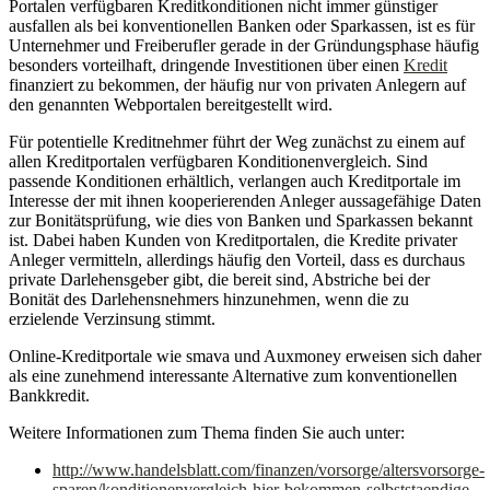
Portalen verfügbaren Kreditkonditionen nicht immer günstiger
ausfallen als bei konventionellen Banken oder Sparkassen, ist es für
Unternehmer und Freiberufler gerade in der Gründungsphase häufig
besonders vorteilhaft, dringende Investitionen über einen
Kredit
finanziert zu bekommen, der häufig nur von privaten Anlegern auf
den genannten Webportalen bereitgestellt wird.
Für potentielle Kreditnehmer führt der Weg zunächst zu einem auf
allen Kreditportalen verfügbaren Konditionenvergleich. Sind
passende Konditionen erhältlich, verlangen auch Kreditportale im
Interesse der mit ihnen kooperierenden Anleger aussagefähige Daten
zur Bonitätsprüfung, wie dies von Banken und Sparkassen bekannt
ist. Dabei haben Kunden von Kreditportalen, die Kredite privater
Anleger vermitteln, allerdings häufig den Vorteil, dass es durchaus
private Darlehensgeber gibt, die bereit sind, Abstriche bei der
Bonität des Darlehensnehmers hinzunehmen, wenn die zu
erzielende Verzinsung stimmt.
Online-Kreditportale wie smava und Auxmoney erweisen sich daher
als eine zunehmend interessante Alternative zum konventionellen
Bankkredit.
Weitere Informationen zum Thema finden Sie auch unter:
http://www.handelsblatt.com/finanzen/vorsorge/altersvorsorge-
sparen/konditionenvergleich-hier-bekommen-selbststaendige-