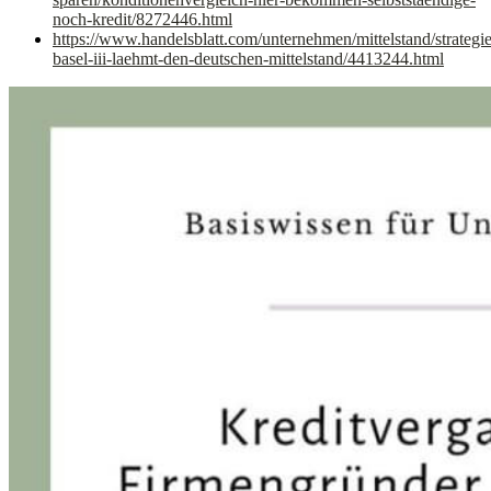
noch-kredit/8272446.html
https://www.handelsblatt.com/unternehmen/mittelstand/strategi
basel-iii-laehmt-den-deutschen-mittelstand/4413244.html