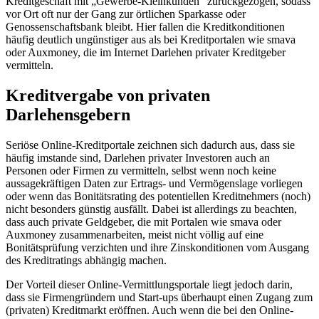
Kreditgeschäft mit „Gewerbe-Kleinkunden“ zurückgezogen, sodass
vor Ort oft nur der Gang zur örtlichen Sparkasse oder
Genossenschaftsbank bleibt. Hier fallen die Kreditkonditionen
häufig deutlich ungünstiger aus als bei Kreditportalen wie smava
oder Auxmoney, die im Internet Darlehen privater Kreditgeber
vermitteln.
Kreditvergabe von privaten
Darlehensgebern
Seriöse Online-Kreditportale zeichnen sich dadurch aus, dass sie
häufig imstande sind, Darlehen privater Investoren auch an
Personen oder Firmen zu vermitteln, selbst wenn noch keine
aussagekräftigen Daten zur Ertrags- und Vermögenslage vorliegen
oder wenn das Bonitätsrating des potentiellen Kreditnehmers (noch)
nicht besonders günstig ausfällt. Dabei ist allerdings zu beachten,
dass auch private Geldgeber, die mit Portalen wie smava oder
Auxmoney zusammenarbeiten, meist nicht völlig auf eine
Bonitätsprüfung verzichten und ihre Zinskonditionen vom Ausgang
des Kreditratings abhängig machen.
Der Vorteil dieser Online-Vermittlungsportale liegt jedoch darin,
dass sie Firmengründern und Start-ups überhaupt einen Zugang zum
(privaten) Kreditmarkt eröffnen. Auch wenn die bei den Online-