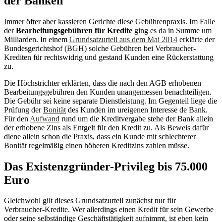
der Banken
Immer öfter aber kassieren Gerichte diese Gebührenpraxis. Im Falle
der
Bearbeitungsgebühren für Kredite
ging es da in Summe um
Milliarden. In einem
Grundsatzurteil aus dem Mai 2014
erklärte der
Bundesgerichtshof (BGH) solche Gebühren bei Verbraucher-
Krediten für rechtswidrig und gestand Kunden eine Rückerstattung
zu.
Die Höchstrichter erklärten, dass die nach den AGB erhobenen
Bearbeitungsgebühren den Kunden unangemessen benachteiligen.
Die Gebühr sei keine separate Dienstleistung. Im Gegenteil liege die
Prüfung der
Bonität
des Kunden im ureigenen Interesse de Bank.
Für den
Aufwand
rund um die Kreditvergabe stehe der Bank allein
der erhobene Zins als Entgelt für den Kredit zu. Als Beweis dafür
diene allein schon die Praxis, dass ein Kunde mit schlechterer
Bonität regelmäßig einen höheren Kreditzins zahlen müsse.
Das Existenzgründer-Privileg bis 75.000
Euro
Gleichwohl gilt dieses Grundsatzurteil zunächst nur für
Verbraucher-Kredite. Wer allerdings einen Kredit für sein Gewerbe
oder seine selbständige Geschäftstätigkeit aufnimmt, ist eben kein