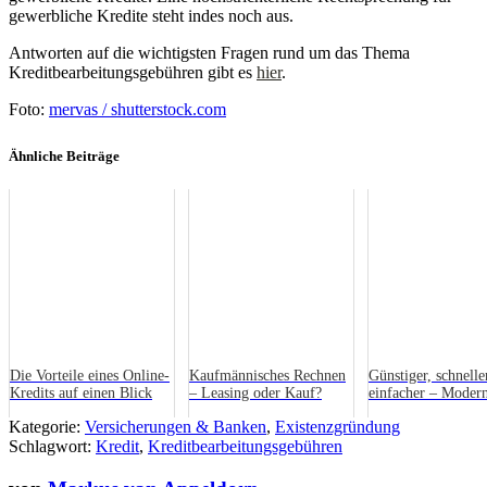
gewerbliche Kredite steht indes noch aus.
Antworten auf die wichtigsten Fragen rund um das Thema
Kreditbearbeitungsgebühren gibt es
hier
.
Foto:
mervas / shutterstock.com
Ähnliche Beiträge
Die Vorteile eines Online-
Kaufmännisches Rechnen
Günstiger, schnelle
Kredits auf einen Blick
– Leasing oder Kauf?
einfacher – Moder
Unternehmensfinan
Kategorie:
Versicherungen & Banken
,
Existenzgründung
mit Fintechs
Schlagwort:
Kredit
,
Kreditbearbeitungsgebühren