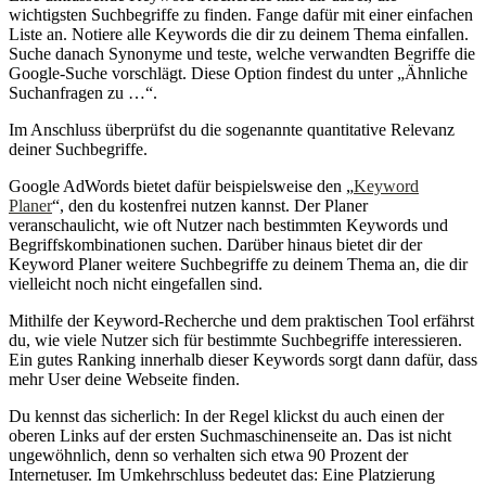
wichtigsten Suchbegriffe zu finden. Fange dafür mit einer einfachen
Liste an. Notiere alle Keywords die dir zu deinem Thema einfallen.
Suche danach Synonyme und teste, welche verwandten Begriffe die
Google-Suche vorschlägt. Diese Option findest du unter „Ähnliche
Suchanfragen zu …“.
Im Anschluss überprüfst du die sogenannte quantitative Relevanz
deiner Suchbegriffe.
Google AdWords bietet dafür beispielsweise den „
Keyword
Planer
“, den du kostenfrei nutzen kannst. Der Planer
veranschaulicht, wie oft Nutzer nach bestimmten Keywords und
Begriffskombinationen suchen. Darüber hinaus bietet dir der
Keyword Planer weitere Suchbegriffe zu deinem Thema an, die dir
vielleicht noch nicht eingefallen sind.
Mithilfe der Keyword-Recherche und dem praktischen Tool erfährst
du, wie viele Nutzer sich für bestimmte Suchbegriffe interessieren.
Ein gutes Ranking innerhalb dieser Keywords sorgt dann dafür, dass
mehr User deine Webseite finden.
Du kennst das sicherlich: In der Regel klickst du auch einen der
oberen Links auf der ersten Suchmaschinenseite an. Das ist nicht
ungewöhnlich, denn so verhalten sich etwa 90 Prozent der
Internetuser. Im Umkehrschluss bedeutet das: Eine Platzierung