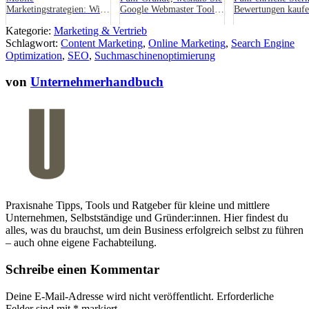
Marketingstrategien: Wie
Google Webmaster Tools
Bewertungen kauf
Sie YouTube effektiv für
auf Ihrer Webseite
Kategorie:
Marketing & Vertrieb
Ihre Marke nutzen können
einsetzen und regelmäßig
Schlagwort:
Content Marketing
nutzen s...
,
Online Marketing
,
Search Engine
Optimization
,
SEO
,
Suchmaschinenoptimierung
von
Unternehmerhandbuch
Praxisnahe Tipps, Tools und Ratgeber für kleine und mittlere
Unternehmen, Selbstständige und Gründer:innen. Hier findest du
alles, was du brauchst, um dein Business erfolgreich selbst zu führen
– auch ohne eigene Fachabteilung.
Schreibe einen Kommentar
Deine E-Mail-Adresse wird nicht veröffentlicht.
Erforderliche
Felder sind mit
*
markiert