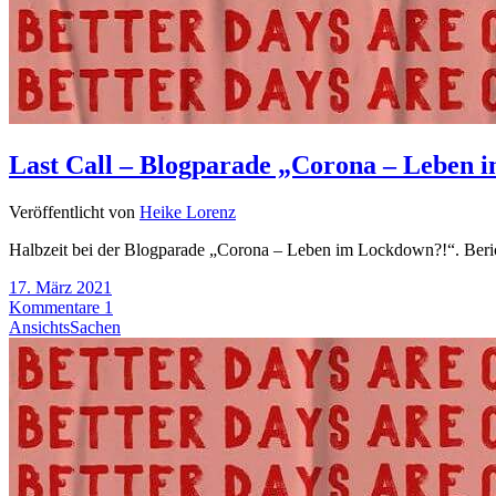
Last Call – Blogparade „Corona – Leben
Veröffentlicht von
Heike Lorenz
Halbzeit bei der Blogparade „Corona – Leben im Lockdown?!“. Beri
17. März 2021
Kommentare 1
AnsichtsSachen