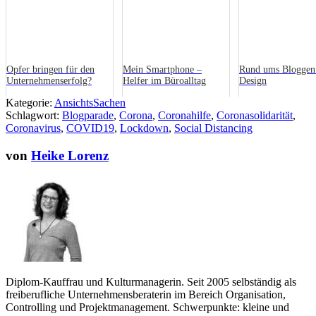
Opfer bringen für den
Mein Smartphone –
Rund ums Bloggen
Unternehmenserfolg?
Helfer im Büroalltag
Design
Kategorie:
AnsichtsSachen
Schlagwort:
Blogparade
,
Corona
,
Coronahilfe
,
Coronasolidarität
,
Coronavirus
,
COVID19
,
Lockdown
,
Social Distancing
von
Heike Lorenz
Diplom-Kauffrau und Kulturmanagerin. Seit 2005 selbständig als
freiberufliche Unternehmensberaterin im Bereich Organisation,
Controlling und Projektmanagement. Schwerpunkte: kleine und