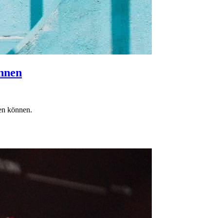
innen
zen können.