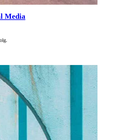
al Media
olg.