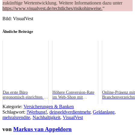
zukünftige Wertentwicklung. Weitere Informationen dazu unter
https://www.visualvest.de/rechtliches/risikohinweise.
“
Bild: VisualVest
Ähnliche Beiträge
Das erste Büro
Höhere Conversion-Rate
Online-Präsenz mit
ergonomisch einrichten –
im Web-Shop mit
Branchenverzeichn
Tipps für Existenzgründer
professioneller Foto-
Kategorie:
Versicherungen & Banken
Präsentation
Schlagwort:
!Werbung!
,
deingeldverdientmehr
,
Geldanlage
,
mehralsrendite
,
Nachhaltigkeit
,
VisualVest
von
Markus van Appeldorn