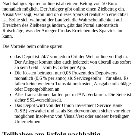
Nachhaltiges Sparen online ist ab einem Betrag von 50 Euro
monatlich möglich. Der Anleger gibt online einen Zielbetrag ein.
VisualVest sagt, wann und ob dieses Sparziel realistisch erreichbar
ist. Sollte sich während der Laufzeit die Wahrscheinlichkeit auf
Erreichen des Zielbetrags ändern, gibt das Portal automatisch
Ratschläge, was der Anleger für das Erreichen des Sparziels tun
kann.
Die Vorteile beim online sparen:
das Depot ist 24/7 von jedem Ort der Welt online verfügbar.
Der Anleger kommt also auch jederzeit von überall aus sofort
an sein Geld – vom PC oder per App.
Die
Kosten
betragen nur 0,05 Prozent des Depotwerts
monatlich (0,6 % per anno) als Servicegebühr – für alles. Es
fallen keine weiteren Transaktionskosten, Ausgabeaufschläge
oder Depotgebühren an.
Alle Transaktionen laufen per mTAN-Verfahren. Die Seite ist
sicher SSL-verschlüsselt.
Das Depot wird von der Union Investment Service Bank
(USB) verwaltet und ist als Sondervermögen sicher vor einer
möglichen Insolvenz von VisualVest oder anderer beteiligter
Unternehmen.
Teilhaben am Erfolg nachhaltig