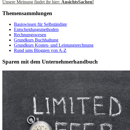
Unsere Meinung findet ihr hier:
AnsichtsSachen!
Themensammlungen
Basiswissen für Selbständige
Entscheidungsmethoden
Rechnungswesen
Grundkurs Buchhaltung
Grundkurs Kosten- und Leistungsrechnung
Rund ums Bloggen von A-Z
Sparen mit dem Unternehmerhandbuch