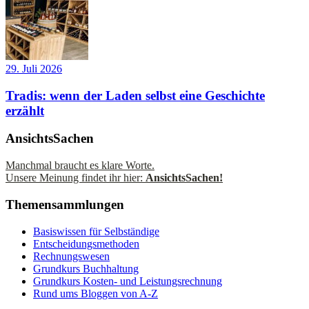
29. Juli 2026
Tradis: wenn der Laden selbst eine Geschichte
erzählt
AnsichtsSachen
Manchmal braucht es klare Worte.
Unsere Meinung findet ihr hier:
AnsichtsSachen!
Themensammlungen
Basiswissen für Selbständige
Entscheidungsmethoden
Rechnungswesen
Grundkurs Buchhaltung
Grundkurs Kosten- und Leistungsrechnung
Rund ums Bloggen von A-Z