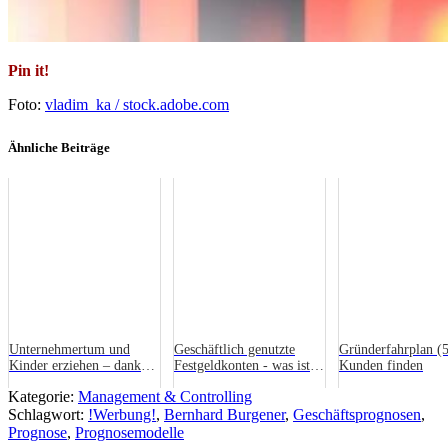
Pin it!
Foto:
vladim_ka / stock.adobe.com
Ähnliche Beiträge
Unternehmertum und
Geschäftlich genutzte
Gründerfahrplan (5
Kinder erziehen – dank
Festgeldkonten - was ist
Kunden finden
Elterngeld kein
zu beachten
Kategorie:
Management & Controlling
Widerspruch
Schlagwort:
!Werbung!
,
Bernhard Burgener
,
Geschäftsprognosen
,
Prognose
,
Prognosemodelle