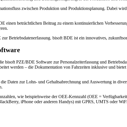
ormationsfluss zwischen Produktion und Produktionsplanung. Dabei wir
BDE einen beträchtlichen Beitrag zu einem kontinuierlichen Verbesseru
eren.
 zur Betriebsdatenerfassung. bisoft BDE ist ein innovatives, zukunfts
oftware
die bisoft PZE/BDE Software zur Personalzeiterfassung und Betriebsd
eitet werden – die Dokumentation von Fahrzeiten inklusive und bietet 
die Daten zur Lohn- und Gehaltsabrechnung und Auswertung in diverse
n.
nnzahlen, wie beispielsweise der OEE-Kennzahl (OEE = Verfügbarkeit x
 BlackBerry, iPhone oder anderen Handys) mit GPRS, UMTS oder WiFi 