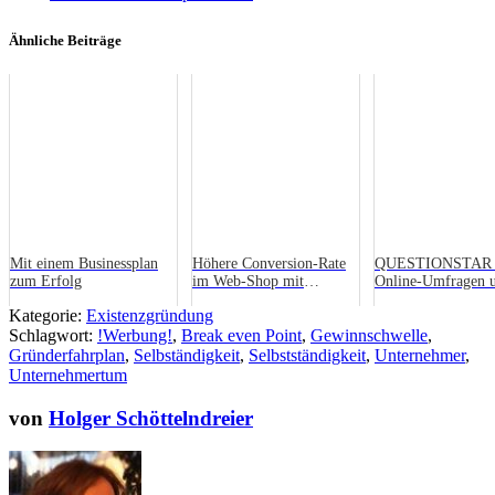
Ähnliche Beiträge
Mit einem Businessplan
Höhere Conversion-Rate
QUESTIONSTAR 
zum Erfolg
im Web-Shop mit
Online-Umfragen 
professioneller Foto-
Datenerhebung für
Kategorie:
Existenzgründung
Präsentation
Anfänger und Prof
Schlagwort:
!Werbung!
,
Break even Point
,
Gewinnschwelle
,
Gründerfahrplan
,
Selbständigkeit
,
Selbstständigkeit
,
Unternehmer
,
Unternehmertum
von
Holger Schöttelndreier