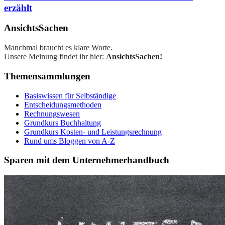
erzählt
AnsichtsSachen
Manchmal braucht es klare Worte.
Unsere Meinung findet ihr hier:
AnsichtsSachen!
Themensammlungen
Basiswissen für Selbständige
Entscheidungsmethoden
Rechnungswesen
Grundkurs Buchhaltung
Grundkurs Kosten- und Leistungsrechnung
Rund ums Bloggen von A-Z
Sparen mit dem Unternehmerhandbuch