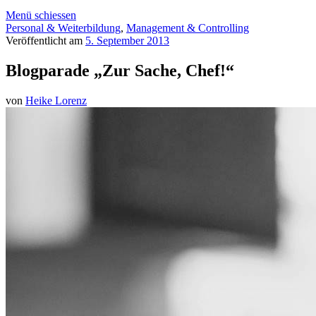
Menü schiessen
Personal & Weiterbildung
,
Management & Controlling
Veröffentlicht am
5. September 2013
Blogparade „Zur Sache, Chef!“
von
Heike Lorenz