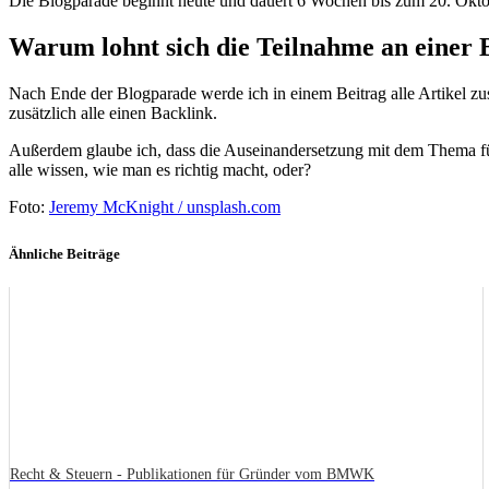
Die Blogparade beginnt heute und dauert 6 Wochen bis zum 20. Okto
Warum lohnt sich die Teilnahme an einer
Nach Ende der Blogparade werde ich in einem Beitrag alle Artikel zu
zusätzlich alle einen Backlink.
Außerdem glaube ich, dass die Auseinandersetzung mit dem Thema für 
alle wissen, wie man es richtig macht, oder?
Foto:
Jeremy McKnight / unsplash.com
Ähnliche Beiträge
Recht & Steuern - Publikationen für Gründer vom BMWK