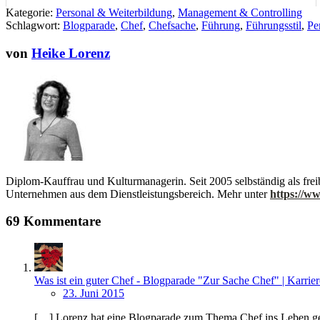
Kategorie:
Personal & Weiterbildung
,
Management & Controlling
Schlagwort:
Blogparade
,
Chef
,
Chefsache
,
Führung
,
Führungsstil
,
Pe
von
Heike Lorenz
Diplom-Kauffrau und Kulturmanagerin. Seit 2005 selbständig als fre
Unternehmen aus dem Dienstleistungsbereich. Mehr unter
https://ww
69 Kommentare
Was ist ein guter Chef - Blogparade "Zur Sache Chef" | Karrier
23. Juni 2015
[…] Lorenz hat eine Blogparade zum Thema Chef ins Leben ge