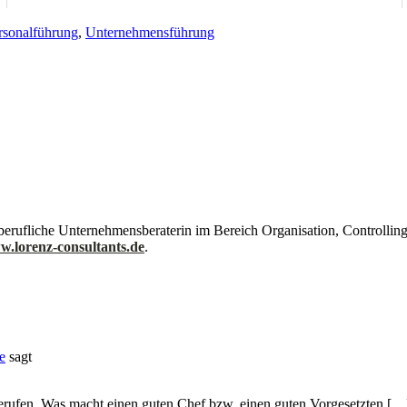
rsonalführung
,
Unternehmensführung
iberufliche Unternehmensberaterin im Bereich Organisation, Controlli
w.lorenz-consultants.de
.
e
sagt
rufen. Was macht einen guten Chef bzw. einen guten Vorgesetzten […