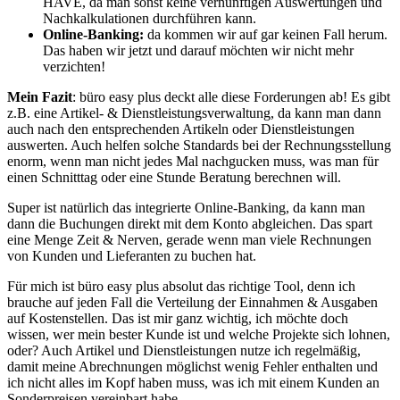
HAVE, da man sonst keine vernünftigen Auswertungen und
Nachkalkulationen durchführen kann.
Online-Banking:
da kommen wir auf gar keinen Fall herum.
Das haben wir jetzt und darauf möchten wir nicht mehr
verzichten!
Mein Fazit
: büro easy plus deckt alle diese Forderungen ab! Es gibt
z.B. eine Artikel- & Dienstleistungsverwaltung, da kann man dann
auch nach den entsprechenden Artikeln oder Dienstleistungen
auswerten. Auch helfen solche Standards bei der Rechnungsstellung
enorm, wenn man nicht jedes Mal nachgucken muss, was man für
einen Schnitttag oder eine Stunde Beratung berechnen will.
Super ist natürlich das integrierte Online-Banking, da kann man
dann die Buchungen direkt mit dem Konto abgleichen. Das spart
eine Menge Zeit & Nerven, gerade wenn man viele Rechnungen
von Kunden und Lieferanten zu buchen hat.
Für mich ist büro easy plus absolut das richtige Tool, denn ich
brauche auf jeden Fall die Verteilung der Einnahmen & Ausgaben
auf Kostenstellen. Das ist mir ganz wichtig, ich möchte doch
wissen, wer mein bester Kunde ist und welche Projekte sich lohnen,
oder? Auch Artikel und Dienstleistungen nutze ich regelmäßig,
damit meine Abrechnungen möglichst wenig Fehler enthalten und
ich nicht alles im Kopf haben muss, was ich mit einem Kunden an
Sonderpreisen vereinbart habe.