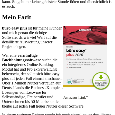
kann. So geht mir keine geleistete Stunde flöten und übersichtlich ist
es auch.
Mein Fazit
büro easy plus
ist für meine Kunden
und mich genau die richtige
Software, da wir viel Wert auf die
detaillierte Auswertung unserer
Projekte legen.
Wer eine
vernünftige
Buchhaltungssoftware
sucht, die
ein integriertes Online-Banking-
Modul hat und Projektverwaltung
beherrscht, der sollte sich büro easy
plus auf jeden Fall einmal anschauen.
Über 1 Million Nutzer vertrauen auf
Deutschlands die Business-Komplett-
Lösungen von Lexware für
Selbstständige, Freiberufler und
Amazon-Link
*
Unternehmen bis 50 Mitarbeiter. Ich
bleibe auf jeden Fall treuer Nutzer dieser Software.
In einem weiteren Beitrag werde ich noch einmal etwas detaillierter