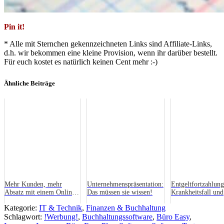
Pin it!
* Alle mit Sternchen gekennzeichneten Links sind Affiliate-Links,
d.h. wir bekommen eine kleine Provision, wenn ihr darüber bestellt.
Für euch kostet es natürlich keinen Cent mehr :-)
Ähnliche Beiträge
Mehr Kunden, mehr
Unternehmenspräsentation:
Entgeltfortzahlun
Absatz mit einem Online-
Das müssen sie wissen!
Krankheitsfall und
Shop
Mutterschutz
Kategorie:
IT & Technik
,
Finanzen & Buchhaltung
Schlagwort:
!Werbung!
,
Buchhaltungssoftware
,
Büro Easy
,