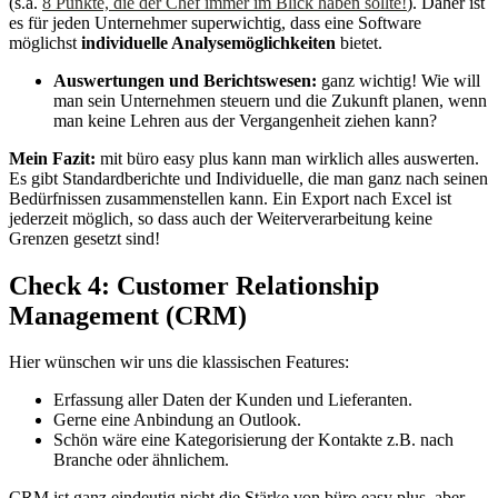
(s.a.
8 Punkte, die der Chef immer im Blick haben sollte!
). Daher ist
es für jeden Unternehmer superwichtig, dass eine Software
möglichst
individuelle Analysemöglichkeiten
bietet.
Auswertungen und Berichtswesen:
ganz wichtig! Wie will
man sein Unternehmen steuern und die Zukunft planen, wenn
man keine Lehren aus der Vergangenheit ziehen kann?
Mein Fazit:
mit büro easy plus kann man wirklich alles auswerten.
Es gibt Standardberichte und Individuelle, die man ganz nach seinen
Bedürfnissen zusammenstellen kann. Ein Export nach Excel ist
jederzeit möglich, so dass auch der Weiterverarbeitung keine
Grenzen gesetzt sind!
Check 4: Customer Relationship
Management (CRM)
Hier wünschen wir uns die klassischen Features:
Erfassung aller Daten der Kunden und Lieferanten.
Gerne eine Anbindung an Outlook.
Schön wäre eine Kategorisierung der Kontakte z.B. nach
Branche oder ähnlichem.
CRM ist ganz eindeutig nicht die Stärke von büro easy plus, aber