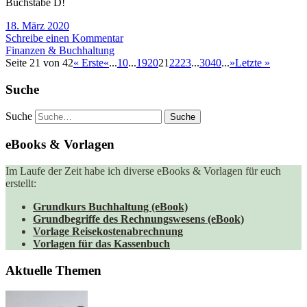
Buchstabe D!
18. März 2020
Schreibe einen Kommentar
Finanzen & Buchhaltung
Seite 21 von 42
« Erste
«
...
10
...
19
20
21
22
23
...
30
40
...
»
Letzte »
Suche
Suche
eBooks & Vorlagen
Im Laufe der Zeit habe ich diverse eBooks & Vorlagen für euch
erstellt:
Grundkurs Buchhaltung (eBook)
Grundbegriffe des Rechnungswesens (eBook)
Vorlage Reisekostenabrechnung
Vorlagen für das Kassenbuch
Aktuelle Themen