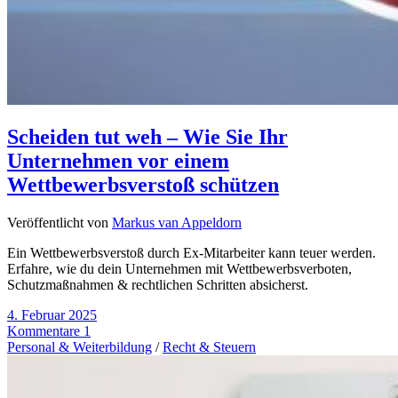
Scheiden tut weh – Wie Sie Ihr
Unternehmen vor einem
Wettbewerbsverstoß schützen
Veröffentlicht von
Markus van Appeldorn
Ein Wettbewerbsverstoß durch Ex-Mitarbeiter kann teuer werden.
Erfahre, wie du dein Unternehmen mit Wettbewerbsverboten,
Schutzmaßnahmen & rechtlichen Schritten absicherst.
4. Februar 2025
Kommentare 1
Personal & Weiterbildung
/
Recht & Steuern