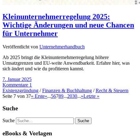
Kleinunternehmerregelung 2025:
Wichtige Änderungen und neue Chancen
für Unternehmer
Veröffentlicht von
Unternehmerhandbuch
Ab 2025 bringt die Kleinunternehmerregelung höhere
Umsatzgrenzen und EU-weite Anwendbarkeit. Erfahre hier, was
sich ändert und wie du profitieren kannst.
7. Januar 2025
Kommentare 1
Existenzgründung
/
Finanzen & Buchhaltung
/
Recht & Steuern
Seite 7 von 37
« Erste
«
...
5
6
7
8
9
...
20
30
...
»
Letzte »
Suche
Suche
eBooks & Vorlagen