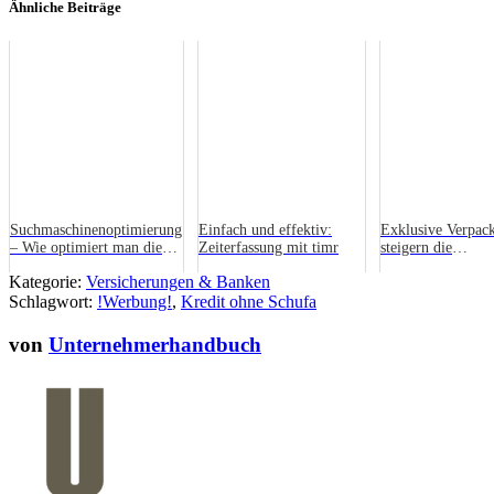
Ähnliche Beiträge
Suchmaschinenoptimierung
Einfach und effektiv:
Exklusive Verpac
– Wie optimiert man die
Zeiterfassung mit timr
steigern die
eigene Website für Google?
Verkaufszahlen a
Kategorie:
Versicherungen & Banken
of Sale
Schlagwort:
!Werbung!
,
Kredit ohne Schufa
von
Unternehmerhandbuch