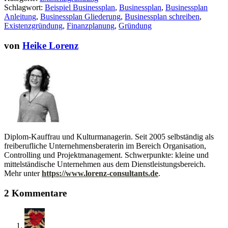
Schlagwort:
Beispiel Businessplan
,
Businessplan
,
Businessplan
Anleitung
,
Businessplan Gliederung
,
Businessplan schreiben
,
Existenzgründung
,
Finanzplanung
,
Gründung
von
Heike Lorenz
Diplom-Kauffrau und Kulturmanagerin. Seit 2005 selbständig als
freiberufliche Unternehmensberaterin im Bereich Organisation,
Controlling und Projektmanagement. Schwerpunkte: kleine und
mittelständische Unternehmen aus dem Dienstleistungsbereich.
Mehr unter
https://www.lorenz-consultants.de
.
2 Kommentare