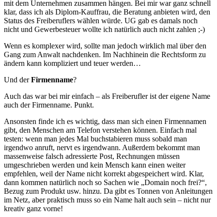
mit dem Unternehmen zusammen hängen. Bei mir war ganz schnell
klar, dass ich als Diplom-Kauffrau, die Beratung anbieten wird, den
Status des Freiberuflers wählen würde. UG gab es damals noch
nicht und Gewerbesteuer wollte ich natürlich auch nicht zahlen ;-)
Wenn es komplexer wird, sollte man jedoch wirklich mal über den
Gang zum Anwalt nachdenken. Im Nachhinein die Rechtsform zu
ändern kann kompliziert und teuer werden…
Und der
Firmenname
?
Auch das war bei mir einfach – als Freiberufler ist der eigene Name
auch der Firmenname. Punkt.
Ansonsten finde ich es wichtig, dass man sich einen Firmennamen
gibt, den Menschen am Telefon verstehen können. Einfach mal
testen: wenn man jedes Mal buchstabieren muss sobald man
irgendwo anruft, nervt es irgendwann. Außerdem bekommt man
massenweise falsch adressierte Post, Rechnungen müssen
umgeschrieben werden und kein Mensch kann einen weiter
empfehlen, weil der Name nicht korrekt abgespeichert wird. Klar,
dann kommen natürlich noch so Sachen wie „Domain noch frei?“,
Bezug zum Produkt usw. hinzu. Da gibt es Tonnen von Anleitungen
im Netz, aber praktisch muss so ein Name halt auch sein – nicht nur
kreativ ganz vorne!