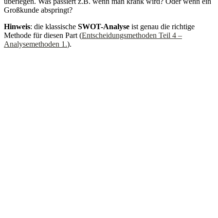
überlegen. Was passiert z.B. wenn man krank wird? Oder wenn ein
Großkunde abspringt?
Hinweis
: die klassische
SWOT-Analyse
ist genau die richtige
Methode für diesen Part (
Entscheidungsmethoden Teil 4 –
Analysemethoden 1.
).