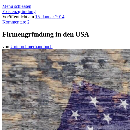
Menü schiessen
Existenzgründung
Veröffentlicht am
15. Januar 2014
Kommentare 2
Firmengründung in den USA
von
Unternehmerhandbuch