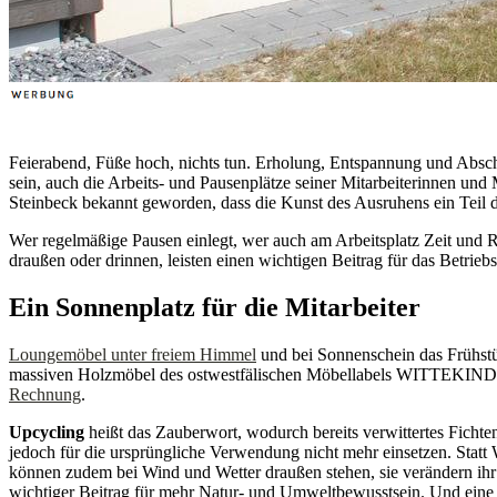
Feierabend, Füße hoch, nichts tun. Erholung, Entspannung und Abscha
sein, auch die Arbeits- und Pausenplätze seiner Mitarbeiterinnen und M
Steinbeck bekannt geworden, dass die Kunst des Ausruhens ein Teil de
Wer regelmäßige Pausen einlegt, wer auch am Arbeitsplatz Zeit und 
draußen oder drinnen, leisten einen wichtigen Beitrag für das Betr
Ein Sonnenplatz für die Mitarbeiter
Loungemöbel unter freiem Himmel
und bei Sonnenschein das Frühstü
massiven Holzmöbel des ostwestfälischen Möbellabels WITTEKIND sor
Rechnung
.
Upcycling
heißt das Zauberwort, wodurch bereits verwittertes Fichte
jedoch für die ursprüngliche Verwendung nicht mehr einsetzen. Stat
können zudem bei Wind und Wetter draußen stehen, sie verändern ihr
wichtiger Beitrag für mehr Natur- und Umweltbewusstsein. Und eine 