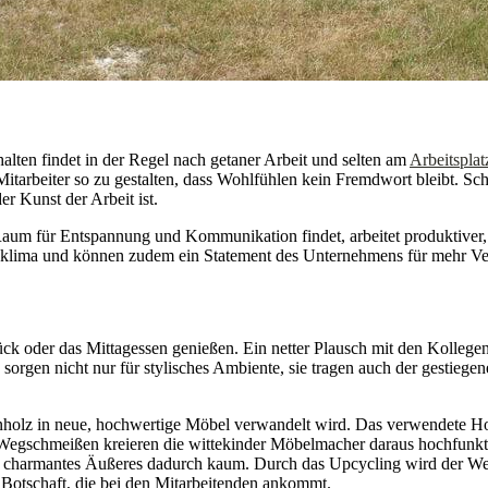
lten findet in der Regel nach getaner Arbeit und selten am
Arbeitsplat
itarbeiter so zu gestalten, dass Wohlfühlen kein Fremdwort bleibt. Schl
r Kunst der Arbeit ist.
Raum für Entspannung und Kommunikation findet, arbeitet produktiver
iebsklima und können zudem ein Statement des Unternehmens für mehr 
ck oder das Mittagessen genießen. Ein netter Plausch mit den Kollege
gen nicht nur für stylisches Ambiente, sie tragen auch der gestieg
nholz in neue, hochwertige Möbel verwandelt wird. Das verwendete Holz 
t Wegschmeißen kreieren die wittekinder Möbelmacher daraus hochfunkt
 charmantes Äußeres dadurch kaum. Durch das Upcycling wird der Werts
Botschaft, die bei den Mitarbeitenden ankommt.