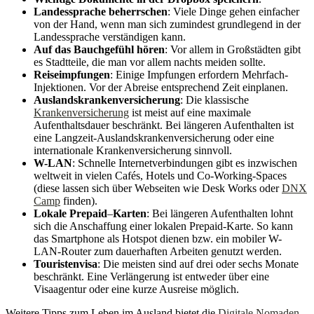
Landessprache beherrschen
: Viele Dinge gehen einfacher
von der Hand, wenn man sich zumindest grundlegend in der
Landessprache verständigen kann.
Auf das Bauchgefühl hören
: Vor allem in Großstädten gibt
es Stadtteile, die man vor allem nachts meiden sollte.
Reiseimpfungen
: Einige Impfungen erfordern Mehrfach-
Injektionen. Vor der Abreise entsprechend Zeit einplanen.
Auslandskrankenversicherung
: Die klassische
Krankenversicherung
ist meist auf eine maximale
Aufenthaltsdauer beschränkt. Bei längeren Aufenthalten ist
eine Langzeit-Auslandskrankenversicherung oder eine
internationale Krankenversicherung sinnvoll.
W-LAN
: Schnelle Internetverbindungen gibt es inzwischen
weltweit in vielen Cafés, Hotels und Co-Working-Spaces
(diese lassen sich über Webseiten wie Desk Works oder
DNX
Camp
finden).
Lokale Prepaid
–
Karten
: Bei längeren Aufenthalten lohnt
sich die Anschaffung einer lokalen Prepaid-Karte. So kann
das Smartphone als Hotspot dienen bzw. ein mobiler W-
LAN-Router zum dauerhaften Arbeiten genutzt werden.
Touristenvisa
: Die meisten sind auf drei oder sechs Monate
beschränkt. Eine Verlängerung ist entweder über eine
Visaagentur oder eine kurze Ausreise möglich.
Weitere Tipps zum Leben im Ausland bietet die
Digitale Nomaden