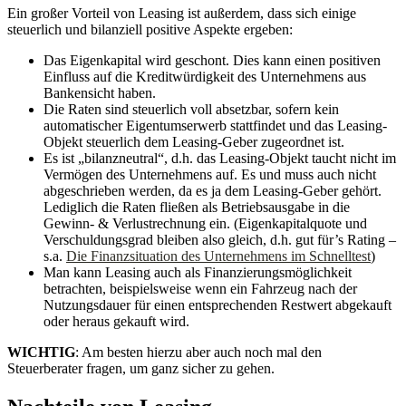
Ein großer Vorteil von Leasing ist außerdem, dass sich einige
steuerlich und bilanziell positive Aspekte ergeben:
Das Eigenkapital wird geschont. Dies kann einen positiven
Einfluss auf die Kreditwürdigkeit des Unternehmens aus
Bankensicht haben.
Die Raten sind steuerlich voll absetzbar, sofern kein
automatischer Eigentumserwerb stattfindet und das Leasing-
Objekt steuerlich dem Leasing-Geber zugeordnet ist.
Es ist „bilanzneutral“, d.h. das Leasing-Objekt taucht nicht im
Vermögen des Unternehmens auf. Es und muss auch nicht
abgeschrieben werden, da es ja dem Leasing-Geber gehört.
Lediglich die Raten fließen als Betriebsausgabe in die
Gewinn- & Verlustrechnung ein. (Eigenkapitalquote und
Verschuldungsgrad bleiben also gleich, d.h. gut für’s Rating –
s.a.
Die Finanzsituation des Unternehmens im Schnelltest
)
Man kann Leasing auch als Finanzierungsmöglichkeit
betrachten, beispielsweise wenn ein Fahrzeug nach der
Nutzungsdauer für einen entsprechenden Restwert abgekauft
oder heraus gekauft wird.
WICHTIG
: Am besten hierzu aber auch noch mal den
Steuerberater fragen, um ganz sicher zu gehen.