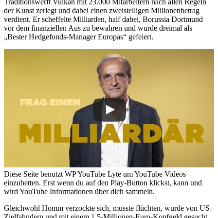
Traditionswerft Vulkan mit 23.000 Mitarbeitern nach allen Regeln
der Kunst zerlegt und dabei einen zweistelligen Millionenbetrag
verdient. Er scheffelte Milliarden, half dabei, Borussia Dortmund
vor dem finanziellen Aus zu bewahren und wurde dreimal als
„Bester Hedgefonds-Manager Europas“ gefeiert.
Diese Seite benutzt WP YouTube Lyte um YouTube Videos
einzubetten. Erst wenn du auf den Play-Button klickst, kann und
wird YouTube Informationen über dich sammeln.
Gleichwohl Homm verzockte sich, musste flüchten, wurde von US-
Zielfahndern und mit einem 1,5-Millionen-Euro-Kopfgeld gesucht,