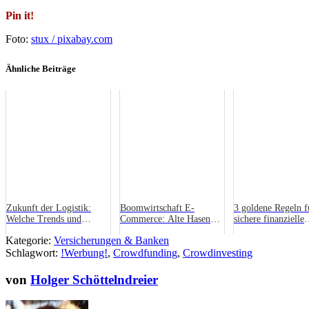
Pin it!
Foto:
stux / pixabay.com
Ähnliche Beiträge
Zukunft der Logistik:
Boomwirtschaft E-
3 goldene Regeln f
Welche Trends und
Commerce: Alte Hasen
sichere finanzielle
Neuigkeiten sollten
und Jungspunde
Zukunft (auch in
Kategorie:
Versicherungen & Banken
Unternehmen beachten?
Krisenzeiten)
Schlagwort:
!Werbung!
,
Crowdfunding
,
Crowdinvesting
von
Holger Schöttelndreier