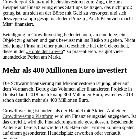
Crowddepot
Klein- und Kleinstinvestoren zum Zug, die zum
Beispiel zur Finanzierung eines Start-ups beitragen, das nicht groß
genug ist, um sich an der Börse mit Geld zu versorgen und sich
deswegen salopp gesagt nach dem Prinzip „Auch Kleinvieh macht
Mist“ finanziert.
Beteiligung in Crowdinvesting bedeutet auch, an eine Idee, ein
Objekt zu glauben und ganz bewusst mit ins Risiko zu gehen. Nicht
jede junge Firma mit einer guten Geschichte hat die Gelegenheit,
diese in der „
Höhle der Löwen
“ zu präsentieren. Es gibt viele
unentdeckte Perlen am Markt.
Mehr als 400 Millionen Euro investiert
Die Schwarmfinanzierung mit Mikroinvestoren ist jung, aber auf
dem Vormarsch. Betrug das Volumen aller finanzierten Projekte in
Deutschland 2018 noch knapp 300 Millionen Euro, waren es 2019
schon deutlich mehr als 400 Millionen Euro.
Crowdinvesting ist anders als der Handel mit Aktien. Auf einer
Crowdinvesting-Plattform
wird ein Finanzierungsziel angegeben. Ist
das erreicht, wird die Finanzierungsrunde geschlossen. Bestehende
Anteile an bereits finanzierten Objekten oder Firmen können später
auf einem gesonderten Handelsplatz erworben oder verkauft
werden.