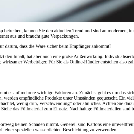
p betreiben, kennen Sie den aktuellen Trend und sind an modernen, inn
nternet aus und braucht gute Verpackungen.
nur darum, dass die Ware sicher beim Empfänger ankommt?
zt den Inhalt, hat aber auch eine große Außenwirkung. Individualisiert
, wirksamer Werbeträger. Für Sie als Online-Händler entstehen also zahlr
mt es auf mehrere wichtige Faktoren an. Zunächst geht es um das siche
en, werden empfindliche Produkte unter Umständen gequetscht. Ein vie
achtel, wenig drin, Verschwendung“ oder ähnliches. Achten Sie dara
 Stelle das
Füllmaterial
zum Einsatz. Nachhaltige Füllmaterialien sind b
ansportweg keinen Schaden nimmt. Generell sind Kartons eine umweltfreu
mit einer speziellen wasserdichten Beschichtung zu verwenden.