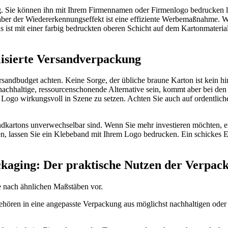
ng. Sie können ihn mit Ihrem Firmennamen oder Firmenlogo bedrucken la
 aber der Wiedererkennungseffekt ist eine effiziente Werbemaßnahme. W
Das ist mit einer farbig bedruckten oberen Schicht auf dem Kartonmateri
lisierte Versandverpackung
rsandbudget achten. Keine Sorge, der übliche braune Karton ist kein h
nachhaltige, ressourcenschonende Alternative sein, kommt aber bei d
Logo wirkungsvoll in Szene zu setzen. Achten Sie auch auf ordentlich
dkartons unverwechselbar sind. Wenn Sie mehr investieren möchten, ent
n, lassen Sie ein Klebeband mit Ihrem Logo bedrucken. Ein schickes 
kaging: Der praktische Nutzen der Verpac
ie nach ähnlichen Maßstäben vor.
gehören in eine angepasste Verpackung aus möglichst nachhaltigen ode