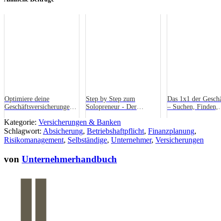
Optimiere deine
Step by Step zum
Das 1x1 der Geschä
Geschäftsversicherungen:
Solopreneur - Der
– Suchen, Finden,
Was lohnt sich wirklich?
Mittelweg zwischen
Gründen
Kategorie:
Versicherungen & Banken
Selbstständigkeit und
Schlagwort:
Absicherung
,
Unternehmertum
Betriebshaftpflicht
,
Finanzplanung
,
Risikomanagement
,
Selbständige
,
Unternehmer
,
Versicherungen
von
Unternehmerhandbuch