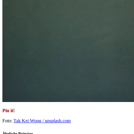
Pin it!
Foto:
Tak Kei Wong / unsplash.com
Ähnliche Beiträge