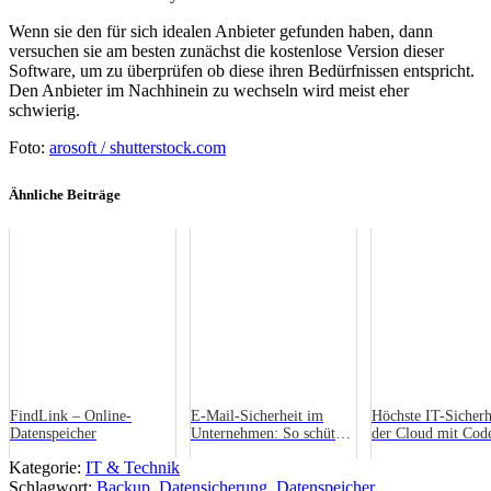
Wenn sie den für sich idealen Anbieter gefunden haben, dann
versuchen sie am besten zunächst die kostenlose Version dieser
Software, um zu überprüfen ob diese ihren Bedürfnissen entspricht.
Den Anbieter im Nachhinein zu wechseln wird meist eher
schwierig.
Foto:
arosoft / shutterstock.com
Ähnliche Beiträge
FindLink – Online-
E-Mail-Sicherheit im
Höchste IT-Sicherh
Datenspeicher
Unternehmen: So schützt
der Cloud mit Cod
du dich vor Phishing,
CrashPlan
Kategorie:
IT & Technik
Trojanern & Datenklau
Schlagwort:
Backup
,
Datensicherung
,
Datenspeicher