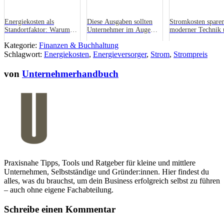
Energiekosten als
Diese Ausgaben sollten
Stromkosten spare
Standortfaktor: Warum
Unternehmer im Auge
moderner Technik 
Unternehmen heute
behalten
dem richtigen Tari
Kategorie:
Finanzen & Buchhaltung
doppelt hinschauen
Schlagwort:
müssen
Energiekosten
,
Energieversorger
,
Strom
,
Strompreis
von
Unternehmerhandbuch
Praxisnahe Tipps, Tools und Ratgeber für kleine und mittlere
Unternehmen, Selbstständige und Gründer:innen. Hier findest du
alles, was du brauchst, um dein Business erfolgreich selbst zu führen
– auch ohne eigene Fachabteilung.
Schreibe einen Kommentar