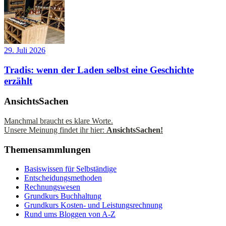
29. Juli 2026
Tradis: wenn der Laden selbst eine Geschichte
erzählt
AnsichtsSachen
Manchmal braucht es klare Worte.
Unsere Meinung findet ihr hier:
AnsichtsSachen!
Themensammlungen
Basiswissen für Selbständige
Entscheidungsmethoden
Rechnungswesen
Grundkurs Buchhaltung
Grundkurs Kosten- und Leistungsrechnung
Rund ums Bloggen von A-Z