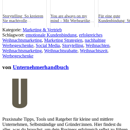
Storytelling: So kreieren
You are always on my
Für eine gute
Sie machtvolle
mind – Mit Werbeartikeln
Kundenbindung: St
Geschichten
im Gedächtnis bleiben
Weihnachts- und
Kategorie:
Marketing & Vertrieb
Neujahrskarten
Schlagwort:
emotionale Kundenbindung
,
erfolgreiches
verschicken
Weihnachtsmarketing
,
Marketing Strategien
,
nachhaltige
Werbegeschenke
,
Social Media
,
Storytelling
,
Weihnachten
,
Weihnachtsmarketing
,
Weihnachtsrabatte
,
Weihnachtszeit
,
Werbegeschenke
von
Unternehmerhandbuch
Praxisnahe Tipps, Tools und Ratgeber für kleine und mittlere
Unternehmen, Selbstständige und Gründer:innen. Hier findest du
alles, was du brauchst, um dein Business erfolgreich selbst zu führen