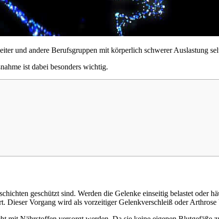
iter und andere Berufsgruppen mit körperlich schwerer Auslastung selte
nahme ist dabei besonders wichtig.
ichten geschützt sind. Werden die Gelenke einseitig belastet oder hä
Dieser Vorgang wird als vorzeitiger Gelenkverschleiß oder Arthrose 
t mit Nährstoffen versorgt werden. Da sie keine eigenen Blutgefäße z