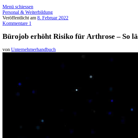
Menü schiessen
Personal & Weiterbildung
Veröffentlicht am
8. Februar 2022
Kommentare 1
Bürojob erhöht Risiko für Arthrose – So lä
von
Unternehmerhandbuch