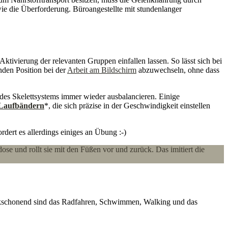
ie die Überforderung. Büroangestellte mit stundenlanger
tivierung der relevanten Gruppen einfallen lassen. So lässt sich bei
enden Position bei der
Arbeit am Bildschirm
abzuwechseln, ohne dass
des Skelettsystems immer wieder ausbalancieren. Einige
Laufbändern
*, die sich präzise in der Geschwindigkeit einstellen
dert es allerdings einiges an Übung :-)
ose und rollt sie mit den Füßen vor und zurück. Das imitiert die
lenkschonend sind das Radfahren, Schwimmen, Walking und das