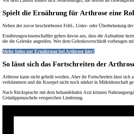
Vor dem Laufen sollten sich Neueinsteiger, die bereits an Gelenkpro
Spielt die Ernährung für Arthrose eine Rol
Neben der zuvor beschriebenen Fehl-, Unter- oder Überbelastung de
Ernährungswissenschaftler gehen davon aus, dass die Aufnahme tieri
die die Gelenke angreifen. Wer dem Gelenksverschleiß vorbeugen möc
Mehr Infos zur Ernährung bei Arthrose hier!
So lässt sich das Fortschreiten der Arthros
Arthrose kann nicht geheilt werden. Aber ihr Fortschreiten lässt sic
verkümmern und die Knorpel nicht noch stärker in Mitleidenschaft g
Nach Rücksprache mit dem behandelnden Arzt können Nahrungsergänz
Grünlippmuscheln versprechen Linderung.