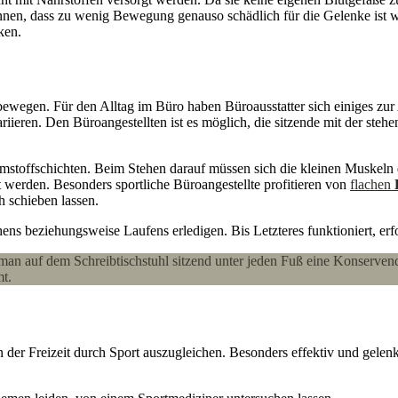
nnen, dass zu wenig Bewegung genauso schädlich für die Gelenke ist w
ken.
egen. Für den Alltag im Büro haben Büroausstatter sich einiges zur Ak
ariieren. Den Büroangestellten ist es möglich, die sitzende mit der steh
stoffschichten. Beim Stehen darauf müssen sich die kleinen Muskeln 
t werden. Besonders sportliche Büroangestellte profitieren von
flachen
ch schieben lassen.
ns beziehungsweise Laufens erledigen. Bis Letzteres funktioniert, erfor
t man auf dem Schreibtischstuhl sitzend unter jeden Fuß eine Konservend
t.
 in der Freizeit durch Sport auszugleichen. Besonders effektiv und ge