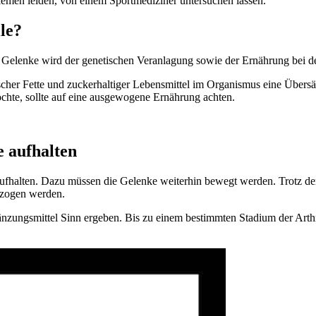
blemen leiden, von einem Sportmediziner untersuchen lassen.
le?
r Gelenke wird der genetischen Veranlagung sowie der Ernährung bei 
scher Fette und zuckerhaltiger Lebensmittel im Organismus eine Übersä
hte, sollte auf eine ausgewogene Ernährung achten.
e aufhalten
h aufhalten. Dazu müssen die Gelenke weiterhin bewegt werden. Trotz der
ezogen werden.
ungsmittel Sinn ergeben. Bis zu einem bestimmten Stadium der Arth