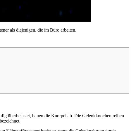
ner als diejenigen, die im Büro arbeiten.
ufig überbelastet, bauen die Knorpel ab. Die Gelenkknochen reiben
bezeichnet.
um Nährstofftransport besitzen, muss die Gelenknahrung durch