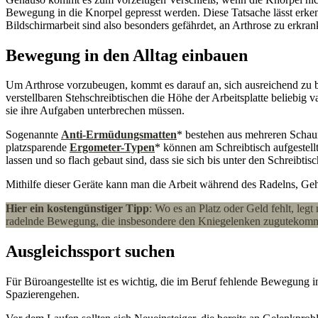
Bewegung in die Knorpel gepresst werden. Diese Tatsache lässt erke
Bildschirmarbeit sind also besonders gefährdet, an Arthrose zu erkran
Bewegung in den Alltag einbauen
Um Arthrose vorzubeugen, kommt es darauf an, sich ausreichend zu bew
verstellbaren Stehschreibtischen die Höhe der Arbeitsplatte beliebig v
sie ihre Aufgaben unterbrechen müssen.
Sogenannte
Anti-Ermüdungsmatten
* bestehen aus mehreren Schaum
platzsparende
Ergometer-Typen
* können am Schreibtisch aufgestell
lassen und so flach gebaut sind, dass sie sich bis unter den Schreibtis
Mithilfe dieser Geräte kann man die Arbeit während des Radelns, Gehe
Hier ein kostengünstiger Tipp
: Wo es an Platz oder Geld fehlt, leg
radelnde Bewegung, die insbesondere den Kniegelenken zugutekomm
Ausgleichssport suchen
Für Büroangestellte ist es wichtig, die im Beruf fehlende Bewegung
Spazierengehen.