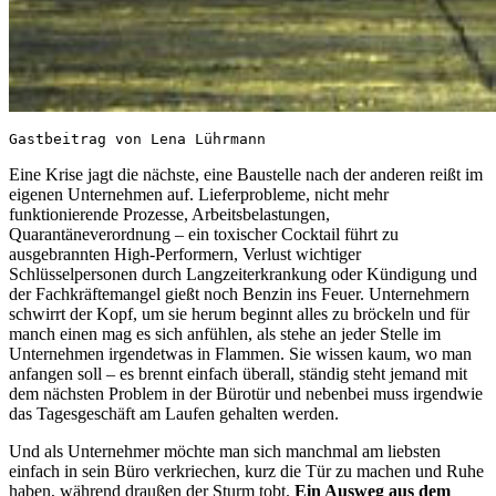
Gastbeitrag von Lena Lührmann
Eine Krise jagt die nächste, eine Baustelle nach der anderen reißt im
eigenen Unternehmen auf. Lieferprobleme, nicht mehr
funktionierende Prozesse, Arbeitsbelastungen,
Quarantäneverordnung – ein toxischer Cocktail führt zu
ausgebrannten High-Performern, Verlust wichtiger
Schlüsselpersonen durch Langzeiterkrankung oder Kündigung und
der Fachkräftemangel gießt noch Benzin ins Feuer. Unternehmern
schwirrt der Kopf, um sie herum beginnt alles zu bröckeln und für
manch einen mag es sich anfühlen, als stehe an jeder Stelle im
Unternehmen irgendetwas in Flammen. Sie wissen kaum, wo man
anfangen soll – es brennt einfach überall, ständig steht jemand mit
dem nächsten Problem in der Bürotür und nebenbei muss irgendwie
das Tagesgeschäft am Laufen gehalten werden.
Und als Unternehmer möchte man sich manchmal am liebsten
einfach in sein Büro verkriechen, kurz die Tür zu machen und Ruhe
haben, während draußen der Sturm tobt.
Ein Ausweg aus dem