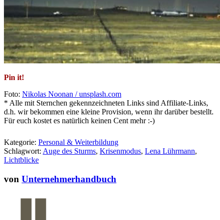
Pin it!
Foto:
Nikolas Noonan / unsplash.com
* Alle mit Sternchen gekennzeichneten Links sind Affiliate-Links,
d.h. wir bekommen eine kleine Provision, wenn ihr darüber bestellt.
Für euch kostet es natürlich keinen Cent mehr :-)
Kategorie:
Personal & Weiterbildung
Schlagwort:
Auge des Sturms
,
Krisenmodus
,
Lena Lührmann
,
Lichtblicke
von
Unternehmerhandbuch