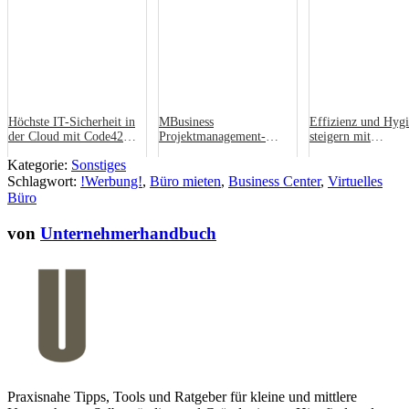
Höchste IT-Sicherheit in
MBusiness
Effizienz und Hyg
der Cloud mit Code42
Projektmanagement-
steigern mit
CrashPlan
Software im Test
professionellem
Kategorie:
Sonstiges
Gastronomiebedarf
Schlagwort:
!Werbung!
,
Büro mieten
,
Business Center
,
Virtuelles
Büro
von
Unternehmerhandbuch
Praxisnahe Tipps, Tools und Ratgeber für kleine und mittlere