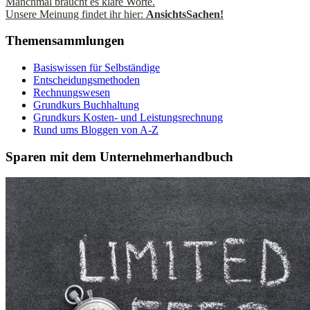
Manchmal braucht es klare Worte.
Unsere Meinung findet ihr hier:
AnsichtsSachen!
Themensammlungen
Basiswissen für Selbständige
Entscheidungsmethoden
Rechnungswesen
Grundkurs Buchhaltung
Grundkurs Kosten- und Leistungsrechnung
Rund ums Bloggen von A-Z
Sparen mit dem Unternehmerhandbuch