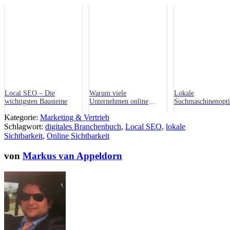
Local SEO – Die
Warum viele
Lokale
wichtigsten Bausteine
Unternehmen online
Suchmaschinenopt
sichtbar sind – aber
– der beste Start fü
Kategorie:
Marketing & Vertrieb
trotzdem keine Anfragen
und mittelständisc
Schlagwort:
digitales Branchenbuch
bekommen
,
Local SEO
,
lokale
Unternehmen
Sichtbarkeit
,
Online Sichtbarkeit
von
Markus van Appeldorn