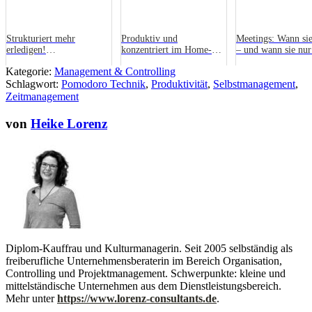
Strukturiert mehr
Produktiv und
Meetings: Wann sie
erledigen!
konzentriert im Home-
– und wann sie nur
Zeitmanagement für
Office arbeiten
kosten
Kategorie:
Management & Controlling
Starter und Selbstständige
Schlagwort:
Pomodoro Technik
,
Produktivität
,
Selbstmanagement
,
Zeitmanagement
von
Heike Lorenz
Diplom-Kauffrau und Kulturmanagerin. Seit 2005 selbständig als
freiberufliche Unternehmensberaterin im Bereich Organisation,
Controlling und Projektmanagement. Schwerpunkte: kleine und
mittelständische Unternehmen aus dem Dienstleistungsbereich.
Mehr unter
https://www.lorenz-consultants.de
.