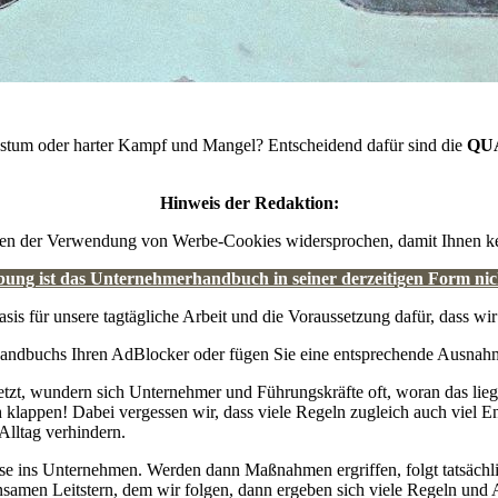
hstum oder harter Kampf und Mangel? Entscheidend dafür sind die
QUA
Hinweis der Redaktion:
en der Verwendung von Werbe-Cookies widersprochen, damit Ihnen kei
ng ist das Unternehmerhandbuch in seiner derzeitigen Form nic
asis für unsere tagtägliche Arbeit und die Voraussetzung dafür, dass wir
rhandbuchs Ihren AdBlocker oder fügen Sie eine entsprechende Ausn
, wundern sich Unternehmer und Führungskräfte oft, woran das liegt. D
 klappen! Dabei vergessen wir, dass viele Regeln zugleich auch viel En
Alltag verhindern.
iese ins Unternehmen. Werden dann Maßnahmen ergriffen, folgt tatsäch
nsamen Leitstern, dem wir folgen, dann ergeben sich viele Regeln und A