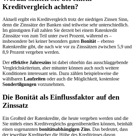
Kreditvergleich achten?
Aktuell ergibt ein Kreditvergleich trotz der niedrigen Zinsen Sinn,
denn die Zinssätze der Banken sind teilweise sehr unterschiedlich.
Im günstigsten Fall zahlen Sie derzeit bei einem Ratenkredit
Zinssätze von zum Teil unter zwei Prozent, während es –
insbesondere bei keiner besonders guten
Bonität
– ebenso
Ratenkredite gibt, die nach wie vor zu Zinssätzen zwischen 5,9 und
8,9 Prozent vergeben werden.
Der
effektive Jahreszins
ist dabei ohnehin das ausschlaggebende
Vergleichskriterium, aber mitunter können auch noch weitere
Konditionen interessant sein. Dazu zählen beispielsweise die
wählbaren
Laufzeiten
oder auch die Möglichkeit, kostenlose
Sondertilgungen
vorzunehmen.
Die Bonität als Einflussfaktor auf den
Zinssatz
Ein Großteil der Ratenkredite, die heute vergeben werden und die
Sie mittels eines Kreditvergleichs gegenüberstellen können, beinhält
einen sogenannten
bonitätsabhängigen Zins
. Das bedeutet, dass
der jeweilige Kreditgeber die Höhe des Kreditzinses davon