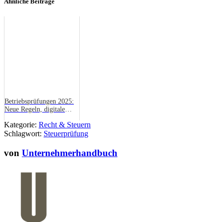
Ähnliche Beiträge
Betriebsprüfungen 2025:
Neue Regeln, digitale
Prüfungen und betroffene
Kategorie:
Recht & Steuern
Branchen
Schlagwort:
Steuerprüfung
von
Unternehmerhandbuch