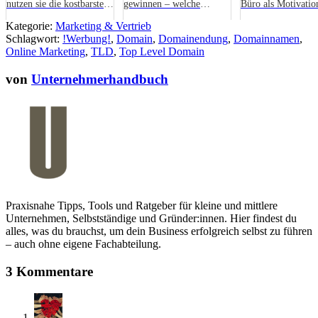
nutzen sie die kostbarste
gewinnen – welche
Büro als Motivatio
Ressource des
Methoden führen zum
Booster
Kategorie:
Marketing & Vertrieb
Unternehmens optimal
Erfolg?
Schlagwort:
!Werbung!
,
Domain
,
Domainendung
,
Domainnamen
,
Online Marketing
,
TLD
,
Top Level Domain
von
Unternehmerhandbuch
Praxisnahe Tipps, Tools und Ratgeber für kleine und mittlere
Unternehmen, Selbstständige und Gründer:innen. Hier findest du
alles, was du brauchst, um dein Business erfolgreich selbst zu führen
– auch ohne eigene Fachabteilung.
3 Kommentare