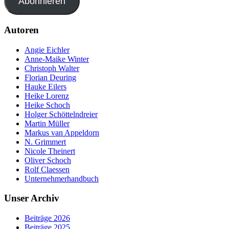
Abonnieren
Autoren
Angie Eichler
Anne-Maike Winter
Christoph Walter
Florian Deuring
Hauke Eilers
Heike Lorenz
Heike Schoch
Holger Schöttelndreier
Martin Müller
Markus van Appeldorn
N. Grimmert
Nicole Theinert
Oliver Schoch
Rolf Claessen
Unternehmerhandbuch
Unser Archiv
Beiträge 2026
Beiträge 2025