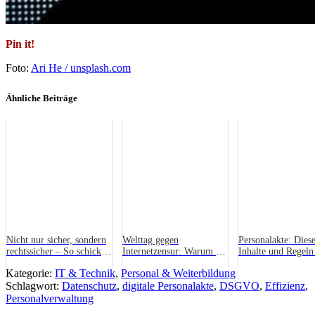
Pin it!
Foto:
Ari He / unsplash.com
Ähnliche Beiträge
Nicht nur sicher, sondern
Welttag gegen
Personalakte: Dies
rechtssicher – So schicken
Internetzensur: Warum ein
Inhalte und Regeln
sie sensible Daten in die
freies Internet für
du als Arbeitgeber
Kategorie:
IT & Technik
,
Personal & Weiterbildung
deutsche Cloud
Unternehmen essenziell ist
(mit Checkliste)
Schlagwort:
Datenschutz
,
digitale Personalakte
,
DSGVO
,
Effizienz
,
Personalverwaltung