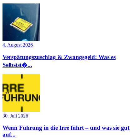
4. August 2026
Verspätungszuschlag & Zwangsgeld: Was es
Selbstst�...
30. Juli 2026
Wenn Führung in die Irre führt – und was sie gut
auf...