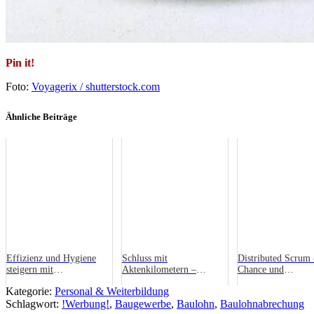
Pin it!
Foto:
Voyagerix / shutterstock.com
Ähnliche Beiträge
Effizienz und Hygiene
Schluss mit
Distributed Scrum 
steigern mit
Aktenkilometern –
Chance und
professionellem
effizienter wirtschaften
Herausforderung
Kategorie:
Personal & Weiterbildung
Gastronomiebedarf
mit Digitalisierung
Schlagwort:
!Werbung!
,
Baugewerbe
,
Baulohn
,
Baulohnabrechung