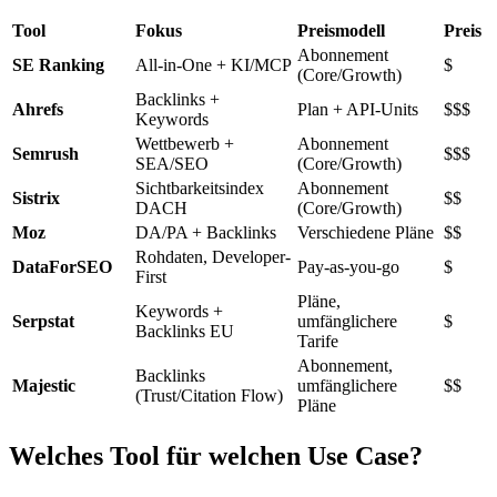
Tool
Fokus
Preismodell
Preis
Abonnement
SE Ranking
All-in-One + KI/MCP
$
(Core/Growth)
Backlinks +
Ahrefs
Plan + API-Units
$$$
Keywords
Wettbewerb +
Abonnement
Semrush
$$$
SEA/SEO
(Core/Growth)
Sichtbarkeitsindex
Abonnement
Sistrix
$$
DACH
(Core/Growth)
Moz
DA/PA + Backlinks
Verschiedene Pläne
$$
Rohdaten, Developer-
DataForSEO
Pay-as-you-go
$
First
Pläne,
Keywords +
Serpstat
umfänglichere
$
Backlinks EU
Tarife
Abonnement,
Backlinks
Majestic
umfänglichere
$$
(Trust/Citation Flow)
Pläne
Welches Tool für welchen Use Case?