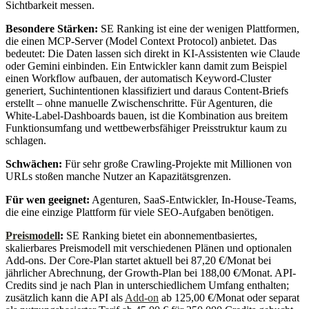
Sichtbarkeit messen.
Besondere Stärken:
SE Ranking ist eine der wenigen Plattformen,
die einen MCP-Server (Model Context Protocol) anbietet. Das
bedeutet: Die Daten lassen sich direkt in KI-Assistenten wie Claude
oder Gemini einbinden. Ein Entwickler kann damit zum Beispiel
einen Workflow aufbauen, der automatisch Keyword-Cluster
generiert, Suchintentionen klassifiziert und daraus Content-Briefs
erstellt – ohne manuelle Zwischenschritte. Für Agenturen, die
White-Label-Dashboards bauen, ist die Kombination aus breitem
Funktionsumfang und wettbewerbsfähiger Preisstruktur kaum zu
schlagen.
Schwächen:
Für sehr große Crawling-Projekte mit Millionen von
URLs stoßen manche Nutzer an Kapazitätsgrenzen.
Für wen geeignet:
Agenturen, SaaS-Entwickler, In-House-Teams,
die eine einzige Plattform für viele SEO-Aufgaben benötigen.
Preismodell
:
SE Ranking bietet ein abonnementbasiertes,
skalierbares Preismodell mit verschiedenen Plänen und optionalen
Add-ons. Der Core-Plan startet aktuell bei 87,20 €/Monat bei
jährlicher Abrechnung, der Growth-Plan bei 188,00 €/Monat. API-
Credits sind je nach Plan in unterschiedlichem Umfang enthalten;
zusätzlich kann die API als
Add-on
ab 125,00 €/Monat oder separat