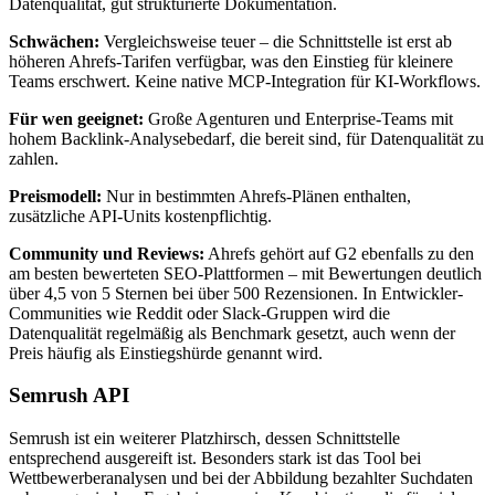
Datenqualität, gut strukturierte Dokumentation.
Schwächen:
Vergleichsweise teuer – die Schnittstelle ist erst ab
höheren Ahrefs-Tarifen verfügbar, was den Einstieg für kleinere
Teams erschwert. Keine native MCP-Integration für KI-Workflows.
Für wen geeignet:
Große Agenturen und Enterprise-Teams mit
hohem Backlink-Analysebedarf, die bereit sind, für Datenqualität zu
zahlen.
Preismodell:
Nur in bestimmten Ahrefs-Plänen enthalten,
zusätzliche API-Units kostenpflichtig.
Community und Reviews:
Ahrefs gehört auf G2 ebenfalls zu den
am besten bewerteten SEO-Plattformen – mit Bewertungen deutlich
über 4,5 von 5 Sternen bei über 500 Rezensionen. In Entwickler-
Communities wie Reddit oder Slack-Gruppen wird die
Datenqualität regelmäßig als Benchmark gesetzt, auch wenn der
Preis häufig als Einstiegshürde genannt wird.
Semrush API
Semrush ist ein weiterer Platzhirsch, dessen Schnittstelle
entsprechend ausgereift ist. Besonders stark ist das Tool bei
Wettbewerberanalysen und bei der Abbildung bezahlter Suchdaten