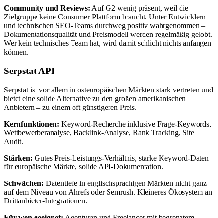
Community und Reviews:
Auf G2 wenig präsent, weil die
Zielgruppe keine Consumer-Plattform braucht. Unter Entwicklern
und technischen SEO-Teams durchweg positiv wahrgenommen –
Dokumentationsqualität und Preismodell werden regelmäßig gelobt.
Wer kein technisches Team hat, wird damit schlicht nichts anfangen
können.
Serpstat API
Serpstat ist vor allem in osteuropäischen Märkten stark vertreten und
bietet eine solide Alternative zu den großen amerikanischen
Anbietern – zu einem oft günstigeren Preis.
Kernfunktionen:
Keyword-Recherche inklusive Frage-Keywords,
Wettbewerberanalyse, Backlink-Analyse, Rank Tracking, Site
Audit.
Stärken:
Gutes Preis-Leistungs-Verhältnis, starke Keyword-Daten
für europäische Märkte, solide API-Dokumentation.
Schwächen:
Datentiefe in englischsprachigen Märkten nicht ganz
auf dem Niveau von Ahrefs oder Semrush. Kleineres Ökosystem an
Drittanbieter-Integrationen.
Für wen geeignet:
Agenturen und Freelancer mit begrenztem