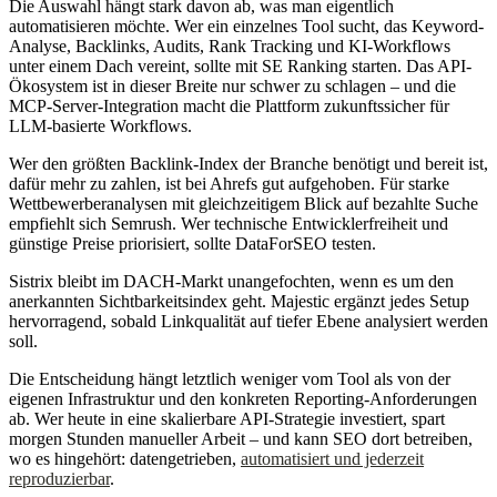
Die Auswahl hängt stark davon ab, was man eigentlich
automatisieren möchte. Wer ein einzelnes Tool sucht, das Keyword-
Analyse, Backlinks, Audits, Rank Tracking und KI-Workflows
unter einem Dach vereint, sollte mit SE Ranking starten. Das API-
Ökosystem ist in dieser Breite nur schwer zu schlagen – und die
MCP-Server-Integration macht die Plattform zukunftssicher für
LLM-basierte Workflows.
Wer den größten Backlink-Index der Branche benötigt und bereit ist,
dafür mehr zu zahlen, ist bei Ahrefs gut aufgehoben. Für starke
Wettbewerberanalysen mit gleichzeitigem Blick auf bezahlte Suche
empfiehlt sich Semrush. Wer technische Entwicklerfreiheit und
günstige Preise priorisiert, sollte DataForSEO testen.
Sistrix bleibt im DACH-Markt unangefochten, wenn es um den
anerkannten Sichtbarkeitsindex geht. Majestic ergänzt jedes Setup
hervorragend, sobald Linkqualität auf tiefer Ebene analysiert werden
soll.
Die Entscheidung hängt letztlich weniger vom Tool als von der
eigenen Infrastruktur und den konkreten Reporting-Anforderungen
ab. Wer heute in eine skalierbare API-Strategie investiert, spart
morgen Stunden manueller Arbeit – und kann SEO dort betreiben,
wo es hingehört: datengetrieben,
automatisiert und jederzeit
reproduzierbar
.