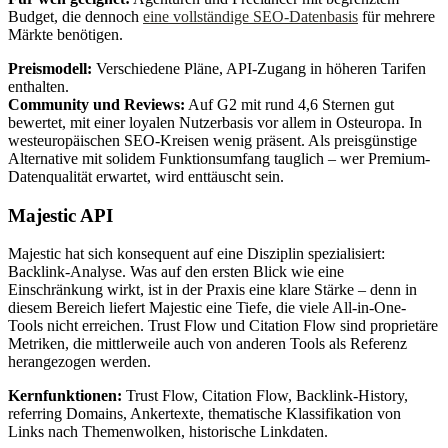
Budget, die dennoch
eine vollständige SEO-Datenbasis
für mehrere
Märkte benötigen.
Preismodell:
Verschiedene Pläne, API-Zugang in höheren Tarifen
enthalten.
Community und Reviews:
Auf G2 mit rund 4,6 Sternen gut
bewertet, mit einer loyalen Nutzerbasis vor allem in Osteuropa. In
westeuropäischen SEO-Kreisen wenig präsent. Als preisgünstige
Alternative mit solidem Funktionsumfang tauglich – wer Premium-
Datenqualität erwartet, wird enttäuscht sein.
Majestic API
Majestic hat sich konsequent auf eine Disziplin spezialisiert:
Backlink-Analyse. Was auf den ersten Blick wie eine
Einschränkung wirkt, ist in der Praxis eine klare Stärke – denn in
diesem Bereich liefert Majestic eine Tiefe, die viele All-in-One-
Tools nicht erreichen. Trust Flow und Citation Flow sind proprietäre
Metriken, die mittlerweile auch von anderen Tools als Referenz
herangezogen werden.
Kernfunktionen:
Trust Flow, Citation Flow, Backlink-History,
referring Domains, Ankertexte, thematische Klassifikation von
Links nach Themenwolken, historische Linkdaten.