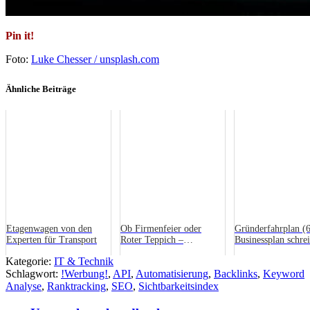
Pin it!
Foto:
Luke Chesser / unsplash.com
Ähnliche Beiträge
Etagenwagen von den
Ob Firmenfeier oder
Gründerfahrplan (6
Experten für Transport
Roter Teppich –
Businessplan schre
Fotowände garantieren
Kategorie:
IT & Technik
den großen Auftritt
Schlagwort:
!Werbung!
,
API
,
Automatisierung
,
Backlinks
,
Keyword
Analyse
,
Ranktracking
,
SEO
,
Sichtbarkeitsindex