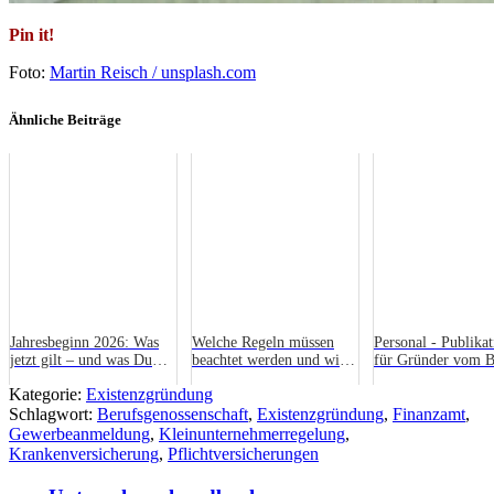
Pin it!
Foto:
Martin Reisch / unsplash.com
Ähnliche Beiträge
Jahresbeginn 2026: Was
Welche Regeln müssen
Personal - Publika
jetzt gilt – und was Du
beachtet werden und wie
für Gründer vom
unbedingt prüfen solltest
wird die
Kategorie:
Existenzgründung
Restauranteröffnung zum
Schlagwort:
Berufsgenossenschaft
vollen Erfolg?
,
Existenzgründung
,
Finanzamt
,
Gewerbeanmeldung
,
Kleinunternehmerregelung
,
Krankenversicherung
,
Pflichtversicherungen