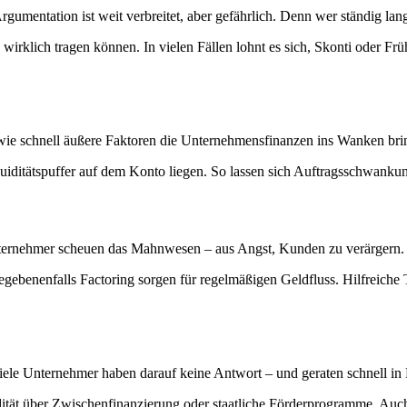
umentation ist weit verbreitet, aber gefährlich. Denn wer ständig lang
irklich tragen können. In vielen Fällen lohnt es sich, Skonti oder Früh
, wie schnell äußere Faktoren die Unternehmensfinanzen ins Wanken bri
quiditätspuffer auf dem Konto liegen. So lassen sich Auftragsschwanku
Unternehmer scheuen das Mahnwesen – aus Angst, Kunden zu verärgern. 
gebenenfalls Factoring sorgen für regelmäßigen Geldfluss. Hilfreiche 
Viele Unternehmer haben darauf keine Antwort – und geraten schnell in 
quidität über Zwischenfinanzierung oder staatliche Förderprogramme. Auc