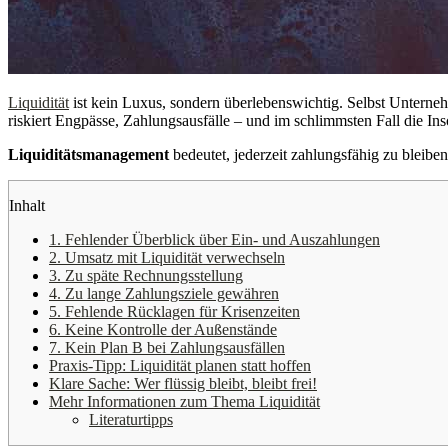
Liquidität
ist kein Luxus, sondern überlebenswichtig. Selbst Unterneh
riskiert Engpässe, Zahlungsausfälle – und im schlimmsten Fall die Ins
Liquiditätsmanagement
bedeutet, jederzeit zahlungsfähig zu bleiben
Inhalt
1. Fehlender Überblick über Ein- und Auszahlungen
2. Umsatz mit Liquidität verwechseln
3. Zu späte Rechnungsstellung
4. Zu lange Zahlungsziele gewähren
5. Fehlende Rücklagen für Krisenzeiten
6. Keine Kontrolle der Außenstände
7. Kein Plan B bei Zahlungsausfällen
Praxis-Tipp: Liquidität planen statt hoffen
Klare Sache: Wer flüssig bleibt, bleibt frei!
Mehr Informationen zum Thema Liquidität
Literaturtipps