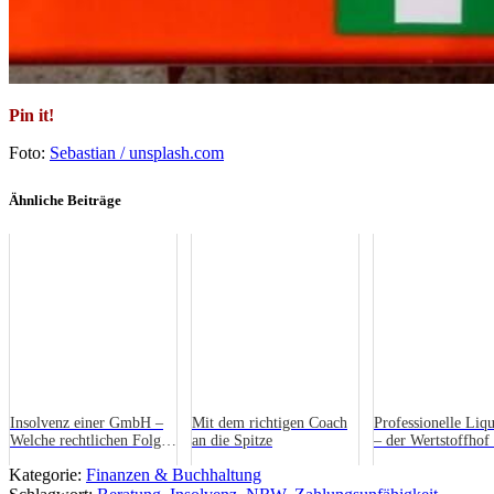
Pin it!
Foto:
Sebastian / unsplash.com
Ähnliche Beiträge
Insolvenz einer GmbH –
Mit dem richtigen Coach
Professionelle Liqu
Welche rechtlichen Folgen
an die Spitze
– der Wertstoffhof 
ergeben sich für den
kaputte Unternehm
Kategorie:
Finanzen & Buchhaltung
GmbH-Geschäftsführer?