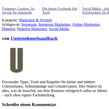
Frequency Capping: So
Die besten Facebook Ads
Social Media – kei
nerven Sie potentielle
Tools
Erfolgsfaktor für
Kunden nicht mit zu
Kategorie:
Marketing & Vertrieb
häufigen
Schlagwort:
Werbeeinblendungen
Instagram
,
Instagram Marketing
,
Online Marketing
,
Pinterest
,
Pinterest Marketing
,
Social Media
von
Unternehmerhandbuch
Praxisnahe Tipps, Tools und Ratgeber für kleine und mittlere
Unternehmen, Selbstständige und Gründer:innen. Hier findest du
alles, was du brauchst, um dein Business erfolgreich selbst zu führen
– auch ohne eigene Fachabteilung.
Schreibe einen Kommentar